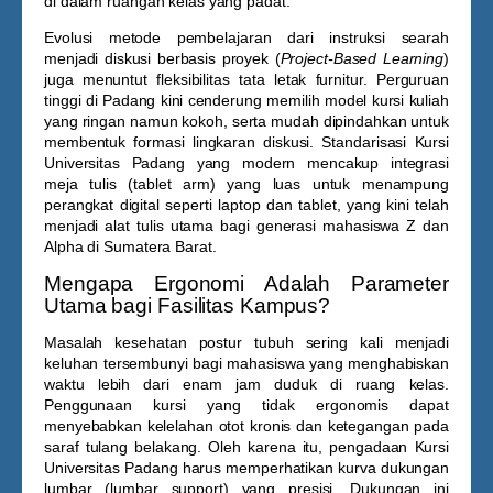
di dalam ruangan kelas yang padat.
Evolusi metode pembelajaran dari instruksi searah
menjadi diskusi berbasis proyek (
Project-Based Learning
)
juga menuntut fleksibilitas tata letak furnitur. Perguruan
tinggi di Padang kini cenderung memilih model kursi kuliah
yang ringan namun kokoh, serta mudah dipindahkan untuk
membentuk formasi lingkaran diskusi. Standarisasi
Kursi
Universitas Padang
yang modern mencakup integrasi
meja tulis (tablet arm) yang luas untuk menampung
perangkat digital seperti laptop dan tablet, yang kini telah
menjadi alat tulis utama bagi generasi mahasiswa Z dan
Alpha di Sumatera Barat.
Mengapa Ergonomi Adalah Parameter
Utama bagi Fasilitas Kampus?
Masalah kesehatan postur tubuh sering kali menjadi
keluhan tersembunyi bagi mahasiswa yang menghabiskan
waktu lebih dari enam jam duduk di ruang kelas.
Penggunaan kursi yang tidak ergonomis dapat
menyebabkan kelelahan otot kronis dan ketegangan pada
saraf tulang belakang. Oleh karena itu, pengadaan
Kursi
Universitas Padang
harus memperhatikan kurva dukungan
lumbar (lumbar support) yang presisi. Dukungan ini