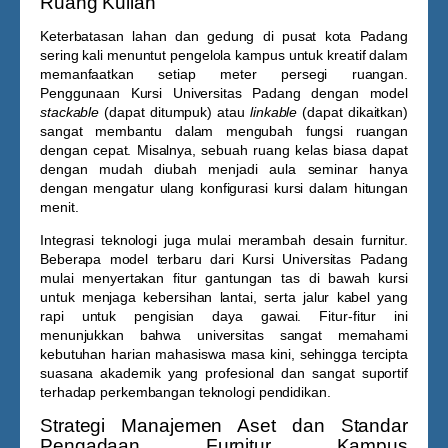
Ruang Kuliah
Keterbatasan lahan dan gedung di pusat kota Padang
sering kali menuntut pengelola kampus untuk kreatif dalam
memanfaatkan setiap meter persegi ruangan.
Penggunaan
Kursi Universitas Padang
dengan model
stackable
(dapat ditumpuk) atau
linkable
(dapat dikaitkan)
sangat membantu dalam mengubah fungsi ruangan
dengan cepat. Misalnya, sebuah ruang kelas biasa dapat
dengan mudah diubah menjadi aula seminar hanya
dengan mengatur ulang konfigurasi kursi dalam hitungan
menit.
Integrasi teknologi juga mulai merambah desain furnitur.
Beberapa model terbaru dari
Kursi Universitas Padang
mulai menyertakan fitur gantungan tas di bawah kursi
untuk menjaga kebersihan lantai, serta jalur kabel yang
rapi untuk pengisian daya gawai. Fitur-fitur ini
menunjukkan bahwa universitas sangat memahami
kebutuhan harian mahasiswa masa kini, sehingga tercipta
suasana akademik yang profesional dan sangat suportif
terhadap perkembangan teknologi pendidikan.
Strategi Manajemen Aset dan Standar
Pengadaan Furnitur Kampus