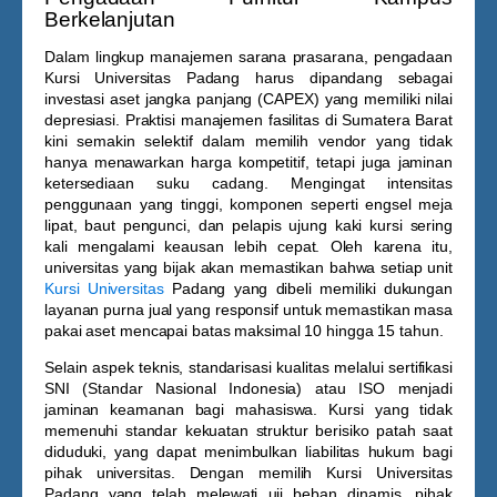
Berkelanjutan
Dalam lingkup manajemen sarana prasarana, pengadaan
Kursi Universitas Padang
harus dipandang sebagai
investasi aset jangka panjang (CAPEX) yang memiliki nilai
depresiasi. Praktisi manajemen fasilitas di Sumatera Barat
kini semakin selektif dalam memilih vendor yang tidak
hanya menawarkan harga kompetitif, tetapi juga jaminan
ketersediaan suku cadang. Mengingat intensitas
penggunaan yang tinggi, komponen seperti engsel meja
lipat, baut pengunci, dan pelapis ujung kaki kursi sering
kali mengalami keausan lebih cepat. Oleh karena itu,
universitas yang bijak akan memastikan bahwa setiap unit
Kursi Universitas
Padang
yang dibeli memiliki dukungan
layanan purna jual yang responsif untuk memastikan masa
pakai aset mencapai batas maksimal 10 hingga 15 tahun.
Selain aspek teknis, standarisasi kualitas melalui sertifikasi
SNI (Standar Nasional Indonesia) atau ISO menjadi
jaminan keamanan bagi mahasiswa. Kursi yang tidak
memenuhi standar kekuatan struktur berisiko patah saat
diduduki, yang dapat menimbulkan liabilitas hukum bagi
pihak universitas. Dengan memilih
Kursi Universitas
Padang
yang telah melewati uji beban dinamis, pihak