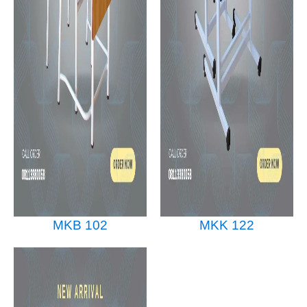
MKB 102
MKK 122