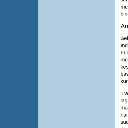
me
hin
An
Se
Ind
Fur
me
ke
baw
kur
Tra
lag
man
ha
su