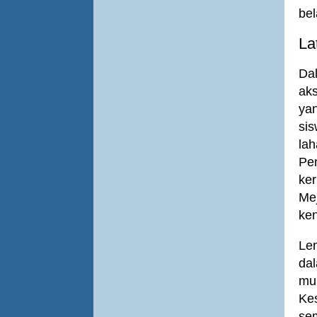
bel
La
Dal
ak
yan
sis
lah
Pen
ke
Mej
ken
Lem
dal
mu
Ke
se