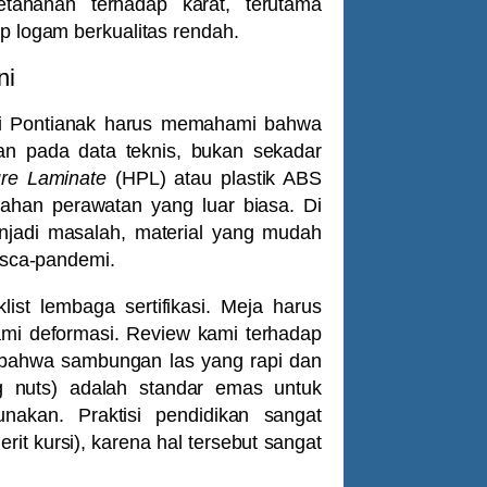
ahanan terhadap karat, terutama
ap logam berkualitas rendah.
ni
 di Pontianak harus memahami bahwa
an pada data teknis, bukan sekadar
ure Laminate
(HPL) atau plastik ABS
ahan perawatan yang luar biasa. Di
njadi masalah, material yang mudah
pasca-pandemi.
ist lembaga sertifikasi. Meja harus
mi deformasi. Review kami terhadap
bahwa sambungan las yang rapi dan
ng nuts) adalah standar emas untuk
nakan. Praktisi pendidikan sangat
rit kursi), karena hal tersebut sangat