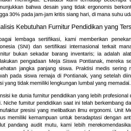
nunjukkan bahwa desain yang tidak ergonomis berkontr
gga 30% pada jam-jam kritis siang hari, di mana suhu 
alisis Kebutuhan Furnitur Pendidikan yang Terse
bagai lembaga sertifikasi, kami memberikan peneka
onesia (SNI) dan sertifikasi internasional terkait ma
nitur bukan sekadar barang inventaris; ia adalah al
lakukan pengadaan
Meja Siswa Pontianak
, mereka s
sehatan jangka panjang siswa. Praktisi medis sering
ah pada siswa remaja di Pontianak, yang setelah dii
si yang tidak memiliki lengkungan lumbal yang memadai.
nsisi ke dunia furnitur pendidikan yang lebih profesional
i. Niche furnitur pendidikan saat ini telah berkembang 
ufaktur presisi yang melibatkan ilmu ergonomi. Unit
Me
rus memiliki kemampuan untuk beradaptasi dengan ant
dut pandang audit mutu, kami lebih merekomendasika