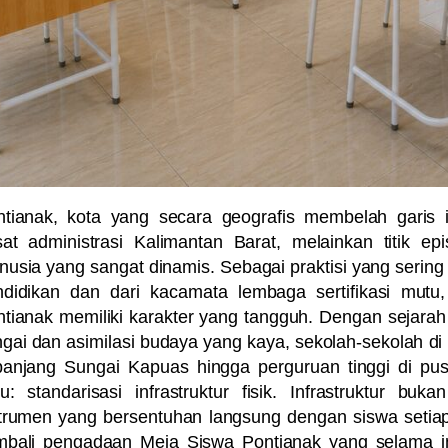
tianak, kota yang secara geografis membelah garis i
sat administrasi Kalimantan Barat, melainkan titik 
usia yang sangat dinamis. Sebagai praktisi yang sering 
ndidikan dan dari kacamata lembaga sertifikasi mutu
tianak memiliki karakter yang tangguh. Dengan sejara
gai dan asimilasi budaya yang kaya, sekolah-sekolah di 
panjang Sungai Kapuas hingga perguruan tinggi di pu
u: standarisasi infrastruktur fisik. Infrastruktur b
trumen yang bersentuhan langsung dengan siswa setiap 
mbali pengadaan
Meja Siswa Pontianak
yang selama in