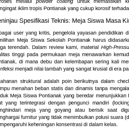
proses melalui
powder coating
untuk memastikan ket
gingat iklim tropis Pontianak yang cukup korosif terhad
ninjau Spesifikasi Teknis: Meja Siswa Masa Ki
bagai user yang kritis, pengelola yayasan pendidikan
milihan
Meja Siswa Sekolah Pontianak
harus didasark
rga terendah. Dalam review kami, material
High-Press
alitas tinggi pada permukaan meja menawarkan kemud
ntianak, di mana debu dan kelembapan sering kali me
infeksi menjadi nilai tambah yang sangat krusial di era 
ahanan struktural adalah poin berikutnya dalam checkl
mpu menahan beban statis dan dinamis tanpa mengala
oduk
Meja Siswa Pontianak
yang beredar menunjukkan 
ut yang terintegrasi dengan pengunci mandiri (locki
nghindari meja yang goyang atau berisik saat digu
ghargai furnitur yang tidak menimbulkan polusi suara (de
pengaruhi keheningan konsentrasi di dalam kelas.