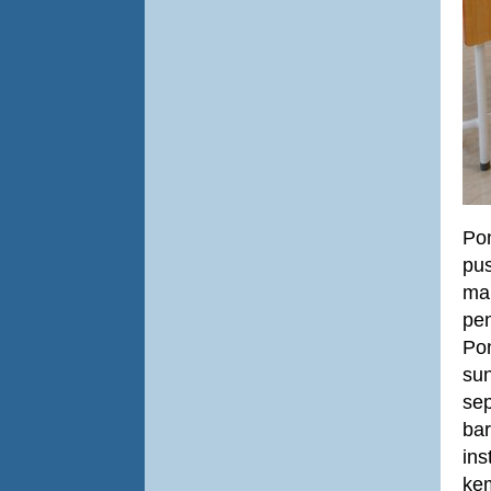
Pon
pu
man
pe
Pon
sun
se
bar
ins
ke