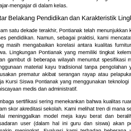
ajar-mengajar di dalam kelas.
tar Belakang Pendidikan dan Karakteristik Lin
am satu dekade terakhir, Pontianak telah menunjukkan k
ses pendidikan. Namun, sebagai praktisi, kami mencat
g masih mengabaikan korelasi antara kualitas furnit
wa. Lingkungan Pontianak yang memiliki tingkat kelemb
an gambut di beberapa wilayah menuntut spesifikasi mat
ggunaan material kayu tradisional tanpa pengolahan y
rusakan prematur akibat serangan rayap atau pelapuka
a Kursi Siswa Pontianak
yang menggunakan teknologi m
iscayaan medis dan administratif.
baga sertifikasi sering menekankan bahwa kualitas ruan
am skor akreditasi sekolah. Kami melihat tren di mana 
lai meninggalkan model meja kayu berat dan berali
sadaran user (dalam hal ini guru dan siswa) akan p
makin meningkat. Evaluasi kami terhadap beberapa 