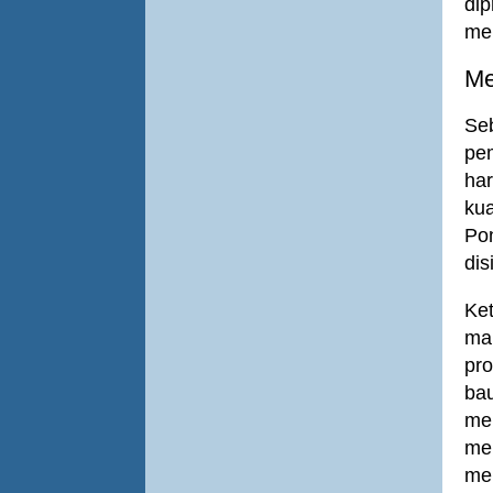
di
men
Me
Se
pe
ha
ku
Po
dis
Ket
ma
pr
ba
me
men
mem