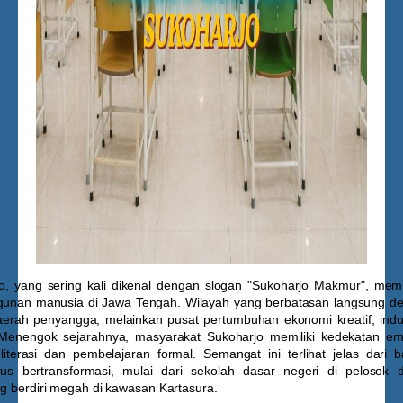
, yang sering kali dikenal dengan slogan "Sukoharjo Makmur", memili
unan manusia di Jawa Tengah. Wilayah yang berbatasan langsung de
aerah penyangga, melainkan pusat pertumbuhan ekonomi kreatif, indus
 Menengok sejarahnya, masyarakat Sukoharjo memiliki kedekatan em
iterasi dan pembelajaran formal. Semangat ini terlihat jelas dari
rus bertransformasi, mulai dari sekolah dasar negeri di pelosok d
ng berdiri megah di kawasan Kartasura.