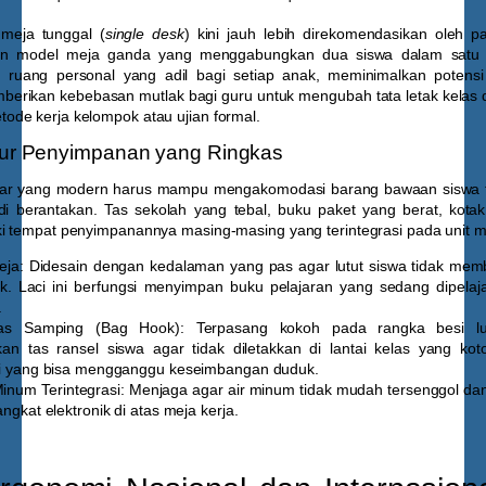
meja tunggal (
single desk
) kini jauh lebih direkomendasikan oleh p
kan model meja ganda yang menggabungkan dua siswa dalam satu 
 ruang personal yang adil bagi setiap anak, meminimalkan potensi 
berikan kebebasan mutlak bagi guru untuk mengubah tata letak kelas 
de kerja kelompok atau ujian formal.
itur Penyimpanan yang Ringkas
jar yang modern harus mampu mengakomodasi barang bawaan siswa
i berantakan. Tas sekolah yang tebal, buku paket yang berat, kotak 
i tempat penyimpanannya masing-masing yang terintegrasi pada unit m
eja:
Didesain dengan kedalaman yang pas agar lutut siswa tidak mem
uk. Laci ini berfungsi menyimpan buku pelajaran yang sedang dipelajar
.
as Samping (Bag Hook):
Terpasang kokoh pada rangka besi lua
n tas ransel siswa agar tidak diletakkan di lantai kelas yang kot
i yang bisa mengganggu keseimbangan duduk.
inum Terintegrasi:
Menjaga agar air minum tidak mudah tersenggol d
ngkat elektronik di atas meja kerja.