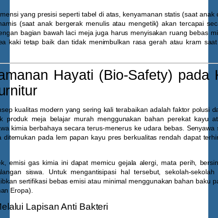
mensi yang presisi seperti tabel di atas, kenyamanan statis (saat an
amis (saat anak bergerak menulis atau mengetik) akan tercapai sec
engan bagian bawah laci meja juga harus menyisakan ruang bebas m
area kaki tetap baik dan tidak menimbulkan rasa gerah atau kram saa
amanan Hayati (Bio-Safety) pada
urnitur
sep kualitas modern yang sering kali terabaikan adalah faktor polusi 
ak produk meja belajar murah menggunakan bahan perekat kayu at
a kimia berbahaya secara terus-menerus ke udara bebas. Senyawa 
sa ditemukan pada lem papan kayu pres berkualitas rendah dapat terhir
, emisi gas kimia ini dapat memicu gejala alergi, mata perih, bersin-
langan siswa. Untuk mengantisipasi hal tersebut, sekolah-sekolah 
jibkan sertifikasi bebas emisi atau minimal menggunakan bahan baku 
man Eropa).
Melalui Lapisan Anti Bakteri