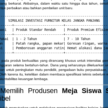
pang berkarat. Akibatnya, dalam waktu satu hingga dua tahun, sek
ntuk perbaikan atau bahkan pembelian unit baru.
----------------------------------------------------------
     SIMULASI INVESTASI FURNITUR KELAS JANGKA PANJANG     
-------+--------------------------+-----------------------
uasi   | Produk Standar Rendah    | Produk Premium Efisien
-------+--------------------------+-----------------------
Pakai  | 1 - 2 Tahun              | 7 - 10 Tahun          
an     | Patah rangka, papan mekar| Goresan ringan, warna 
si     | Pemborosan anggaran rutin| Hemat alokasi dana jan
si pada produk berkualitas yang dirancang khusus untuk intensitas pe
anggaran selama bertahun-tahun. Dana yang seharusnya dikeluarkan u
hkan untuk peningkatan mutu pendidik, pengadaan buku perpustakaa
. Oleh karena itu, ketelitian dalam membaca spesifikasi teknis sebelu
akuntabilitas keuangan lembaga.
Memilih Produsen
Meja Siswa 
ibel
telah memutuskan untuk melakukan peremajaan fasilitas belajar, langk