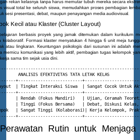
gan rekan kelasnya tanpa harus memutar tubuh mereka secara ekstrem
s visual total ke seluruh siswa, memudahkan proses pembagian lembar
uk sesi presentasi, debat, maupun penayangan media audiovisual.
k Kecil atau Klaster (Cluster Layout)
lajaran berbasis proyek yang jamak ditemukan dalam kurikulum mod
a kolaboratif. Formasi klaster menyatukan 4 hingga 6 unit meja tungg
ak atau lingkaran. Keuntungan psikologis dari susunan ini adalah men
ga memicu komunikasi yang lebih aktif, pembagian tugas kelompok yang
rja sama tim sejak usia dini.
----------------------------------------------------------
        ANALISIS EFEKTIVITAS TATA LETAK KELAS             
-------+--------------------------+-----------------------
ayout  | Tingkat Interaksi Siswa  | Sangat Cocok Untuk Akt
-------+--------------------------+-----------------------
       | Rendah (Fokus Mandiri)   | Ujian, Ceramah Teoreti
       | Tinggi (Fokus Bersama)   | Debat, Diskusi Kelas, 
mpok   | Sangat Tinggi (Kolaborasi)| Kerja Kelompok, Prakt
Perawatan Rutin untuk Menjaga N