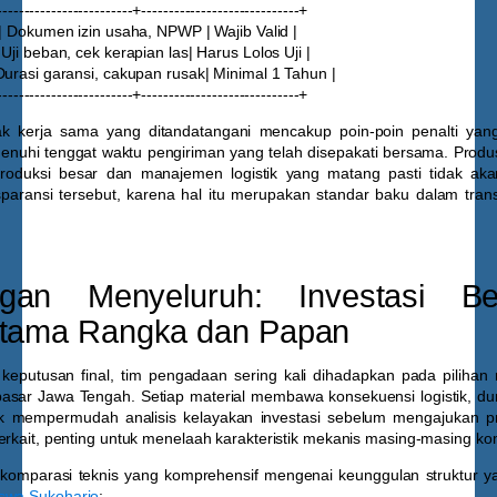
------------------------+-----------------------------+
 | Dokumen izin usaha, NPWP | Wajib Valid |
Uji beban, cek kerapian las| Harus Lolos Uji |
Durasi garansi, cakupan rusak| Minimal 1 Tahun |
------------------------+-----------------------------+
ak kerja sama yang ditandatangani mencakup poin-poin penalti yang
nuhi tenggat waktu pengiriman yang telah disepakati bersama. Prod
 produksi besar dan manajemen logistik yang matang pasti tidak ak
sparansi tersebut, karena hal itu merupakan standar baku dalam trans
ngan Menyeluruh: Investasi Be
Utama Rangka dan Papan
eputusan final, tim pengadaan sering kali dihadapkan pada pilihan
sar Jawa Tengah. Setiap material membawa konsekuensi logistik, durab
k mempermudah analisis kelayakan investasi sebelum mengajukan p
erkait, penting untuk menelaah karakteristik mekanis masing-masing kom
l komparasi teknis yang komprehensif mengenai keunggulan struktur 
swa Sukoharjo
: