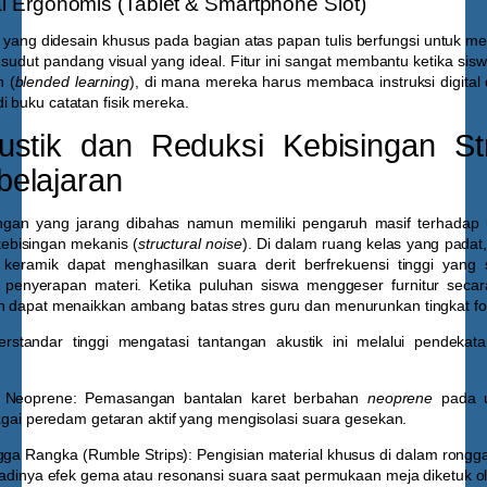
Ergonomis (Tablet & Smartphone Slot)
 yang didesain khusus pada bagian atas papan tulis berfungsi untuk m
 sudut pandang visual yang ideal. Fitur ini sangat membantu ketika s
 (
blended learning
), di mana mereka harus membaca instruksi digital 
 buku catatan fisik mereka.
stik dan Reduksi Kebisingan Str
elajaran
ungan yang jarang dibahas namun memiliki pengaruh masif terhadap
kebisingan mekanis (
structural noise
). Di dalam ruang kelas yang padat
 keramik dapat menghasilkan suara derit berfrekuensi tinggi yan
 penyerapan materi. Ketika puluhan siswa menggeser furnitur seca
an dapat menaikkan ambang batas stres guru dan menurunkan tingkat fo
erstandar tinggi mengatasi tantangan akustik ini melalui pendekat
t Neoprene:
Pemasangan bantalan karet berbahan
neoprene
pada u
agai peredam getaran aktif yang mengisolasi suara gesekan.
ga Rangka (Rumble Strips):
Pengisian material khusus di dalam rongga
adinya efek gema atau resonansi suara saat permukaan meja diketuk ol