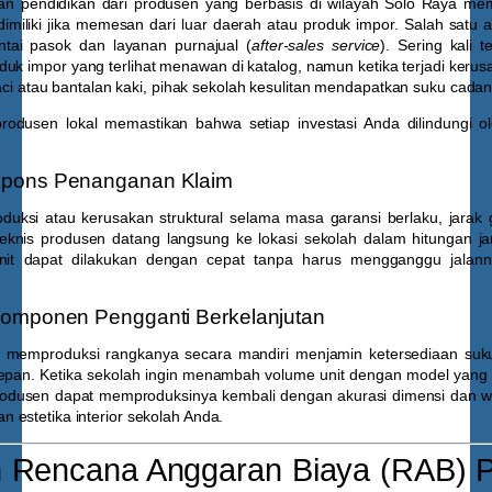
an pendidikan dari produsen yang berbasis di wilayah Solo Raya me
 dimiliki jika memesan dari luar daerah atau produk impor. Salah satu a
ntai pasok dan layanan purnajual (
after-sales service
). Sering kali 
duk impor yang terlihat menawan di katalog, namun ketika terjadi ker
 laci atau bantalan kaki, pihak sekolah kesulitan mendapatkan suku cada
rodusen lokal memastikan bahwa setiap investasi Anda dilindungi o
pons Penanganan Klaim
roduksi atau kerusakan struktural selama masa garansi berlaku, jarak
knis produsen datang langsung ke lokasi sekolah dalam hitungan j
nit dapat dilakukan dengan cepat tanpa harus mengganggu jalanny
Komponen Pengganti Berkelanjutan
g memproduksi rangkanya secara mandiri menjamin ketersediaan suku
epan. Ketika sekolah ingin menambah volume unit dengan model yang 
produsen dapat memproduksinya kembali dengan akurasi dimensi dan w
estetika interior sekolah Anda.
 Rencana Anggaran Biaya (RAB) 