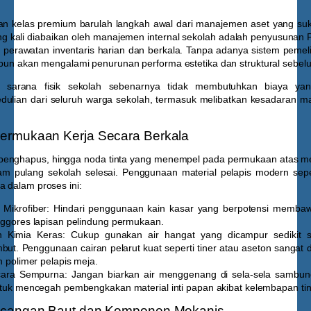
n kelas premium barulah langkah awal dari manajemen aset yang suk
ing kali diabaikan oleh manajemen internal sekolah adalah penyusunan 
 perawatan inventaris harian dan berkala. Tanpa adanya sistem pemelih
lipun akan mengalami penurunan performa estetika dan struktural sebe
 sarana fisik sekolah sebenarnya tidak membutuhkan biaya yan
edulian dari seluruh warga sekolah, termasuk melibatkan kesadaran man
ermukaan Kerja Secara Berkala
a penghapus, hingga noda tinta yang menempel pada permukaan atas me
 jam pulang sekolah selesai. Penggunaan material pelapis modern se
 dalam proses ini:
Mikrofiber:
Hindari penggunaan kain kasar yang berpotensi membawa 
ggores lapisan pelindung permukaan.
n Kimia Keras:
Cukup gunakan air hangat yang dicampur sedikit s
but. Penggunaan cairan pelarut kuat seperti tiner atau aseton sangat 
 polimer pelapis meja.
cara Sempurna:
Jangan biarkan air menggenang di sela-sela sambun
tuk mencegah pembengkakan material inti papan akibat kelembapan tin
ncangan Baut dan Komponen Mekanis