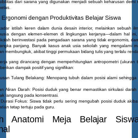
eksibilitas dari sarana yang digunakan menjadi sebuah keharusan demi
kelas.
Ergonomi dengan Produktivitas Belajar Siswa
dar istilah keren dalam dunia desain interior, melainkan sebuah i
anusia dengan elemen-elemen di lingkungan kerjanya—dalam hal ini
sekolah berinvestasi pada pengadaan sarana yang tidak ergonomis, da
jangka panjang. Banyak kasus anak usia sekolah yang mengalami ma
n membungkuk, akibat tinggi permukaan bidang tulis yang terlalu rend
kerja yang dirancang dengan memperhitungkan antropometri (ukuran t
rikan dampak positif yang signifikan:
usan Tulang Belakang:
Menopang tubuh dalam posisi alami sehingga
n Aliran Darah:
Posisi duduk yang benar memastikan sirkulasi darah k
k langsung pada konsentrasi.
Durasi Fokus:
Siswa tidak perlu sering mengubah posisi duduk akiba
tian tetap tertuju pada guru.
h Anatomi Meja Belajar Siswa
nal