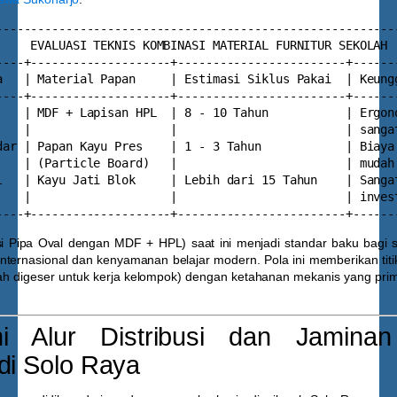
----------------------------------------------------------
     EVALUASI TEKNIS KOMBINASI MATERIAL FURNITUR SEKOLAH  
----+--------------------+------------------------+-------
a   | Material Papan     | Estimasi Siklus Pakai  | Keungg
----+--------------------+------------------------+-------
    | MDF + Lapisan HPL  | 8 - 10 Tahun           | Ergono
    |                    |                        | sangat
dar | Papan Kayu Pres    | 1 - 3 Tahun            | Biaya 
    | (Particle Board)   |                        | mudah 
l   | Kayu Jati Blok     | Lebih dari 15 Tahun    | Sangat
    |                    |                        | invest
si Pipa Oval dengan MDF + HPL) saat ini menjadi standar baku bagi 
internasional dan kenyamanan belajar modern. Pola ini memberikan titi
dah digeser untuk kerja kelompok) dengan ketahanan mekanis yang pri
 Alur Distribusi dan Jamina
 di Solo Raya