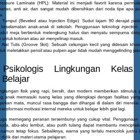
ressure Laminate (HPL):
Material ini menjadi favorit karena permu
panas, anti air, dan sangat mudah dibersihkan dari noda tipe apa p
a.
 Tumpul (Beveled atau Injection Edge):
Sudut tajam 90 derajat pad
keselamatan anak-anak di sekolah. Penggunaan teknologi
injection
udut meja berbentuk melengkung halus dan menyatu sempurna den
h untuk kotoran atau air menyelinap masuk.
Alat Tulis (Groove Slot):
Sebuah cekungan kecil yang didesain khus
uk meletakkan pensil atau pulpen agar tidak mudah menggelinding jatuh
Psikologis Lingkungan Kelas 
Belajar
lingkungan fisik yang rapi, bersih, dan modern memberikan stimulus p
ng anak memasuki ruang kelas yang dilengkapi dengan fasilitas yang
rkan mata, muncul rasa bangga dan dihargai di dalam diri mereka. 
nsformasi motivasi internal mereka untuk belajar lebih giat lagi.
r juga memegang peranan tersembunyi yang cukup vital. Penggunaan 
 muda, abu-abu lembut, atau putih tulang dapat membantu mencipta
mun tetap fokus. Sebaliknya, warna yang terlalu mencolok justru 
 didik dari materi utama pelajaran.