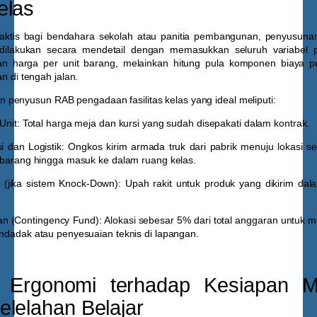
elas
aktis bagi bendahara sekolah atau panitia pembangunan, penyusun
dilakukan secara mendetail dengan memasukkan seluruh variabel 
 harga per unit barang, melainkan hitung pula komponen biaya p
an di tengah jalan.
enyusun RAB pengadaan fasilitas kelas yang ideal meliputi:
Unit:
Total harga meja dan kursi yang sudah disepakati dalam kontrak.
i dan Logistik:
Ongkos kirim armada truk dari pabrik menuju lokasi se
barang hingga masuk ke dalam ruang kelas.
i (jika sistem Knock-Down):
Upah rakit untuk produk yang dikirim da
n (Contingency Fund):
Alokasi sebesar 5% dari total anggaran untuk m
dadak atau penyesuaian teknis di lapangan.
i Ergonomi terhadap Kesiapan M
elelahan Belajar