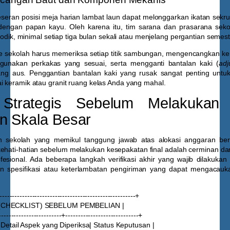
eseran posisi meja harian lambat laun dapat melonggarkan ikatan sekr
dengan papan kayu. Oleh karena itu, tim sarana dan prasarana sek
riodik, minimal setiap tiga bulan sekali atau menjelang pergantian semest
 sekolah harus memeriksa setiap titik sambungan, mengencangkan ke
gunakan perkakas yang sesuai, serta mengganti bantalan kaki (
adj
yang aus. Penggantian bantalan kaki yang rusak sangat penting un
i keramik atau granit ruang kelas Anda yang mahal.
Strategis Sebelum Melakukan 
n Skala Besar
 sekolah yang memikul tanggung jawab atas alokasi anggaran bern
 kehati-hatian sebelum melakukan kesepakatan final adalah cerminan dar
fesional. Ada beberapa langkah verifikasi akhir yang wajib dilakuka
ian spesifikasi atau keterlambatan pengiriman yang dapat mengacauk
------------------------------------------------------+
 (CHECKLIST) SEBELUM PEMBELIAN |
------------------------+-----------------------------+
| Detail Aspek yang Diperiksa| Status Keputusan |