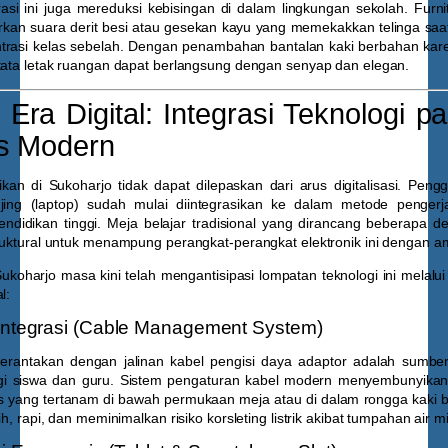
si ini juga mereduksi kebisingan di dalam lingkungan sekolah. Furni
arkan suara derit besi atau gesekan kayu yang memekakkan telinga saat
asi kelas sebelah. Dengan penambahan bantalan kaki berbahan karet s
 tata letak ruangan dapat berlangsung dengan senyap dan elegan.
Era Digital: Integrasi Teknologi p
s Modern
kan di Sukoharjo tidak dapat dilepaskan dari arus digitalisasi. Peng
jing (laptop) sudah mulai diintegrasikan ke dalam metode pengerj
didikan tinggi. Meja belajar tradisional yang dirancang beberapa dek
ruktural untuk menampung perangkat-perangkat elektronik ini dengan a
Sukoharjo
masa kini telah mengantisipasi lompatan teknologi ini melalui 
l:
rintegrasi (Cable Management System)
erantakan dengan jalinan kabel pengisi daya adaptor adalah sumbe
gi siswa dan guru. Sistem pengaturan kabel modern menyembunyikan 
yang tertanam di bawah permukaan meja atau di dalam rongga kaki bes
ih, rapi, dan meminimalkan risiko korsleting listrik akibat tumpahan air 