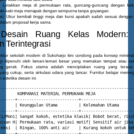
:
Letakkan meja di permukaan rata, guncang-guncang dengan kek
aki-kaki meja menapak dengan sempurna tanpa goyangan.
si:
Ukur kembali tinggi meja dan kursi apakah sudah sesuai dengan 
 dalam proposal kerja sama.
i Desain Ruang Kelas Modern: M
n Terintegrasi
ktur sekolah modern di Sukoharjo kini condong pada konsep minimali
agi dipenuhi oleh lemari-lemari besar yang memakan tempat atau se
g gerak. Fokus utama adalah menciptakan ruang yang terasa
ang cukup, serta sirkulasi udara yang lancar. Furnitur belajar meme
stetika desain ini.
----------------------------------------------------------
        KOMPARASI MATERIAL PERMUKAAN MEJA                 
-------+--------------------------+-----------------------
       | Keunggulan Utama         | Kelemahan Utama       
-------+--------------------------+-----------------------
ti/Moni| Sangat kokoh, estetika klasik| Bobot berat, risik
pisan H| Permukaan rata, variasi motif| Sensitif air jika 
jeksi  | Ringan, 100% anti air    | Kurang kokoh untuk beb