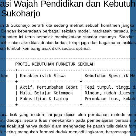
asi Wajah Pendidikan dan Kebutu
 Sukoharjo
 di Sukoharjo berarti kita sedang melihat sebuah komitmen jangka 
 Dengan keberadaan berbagai sekolah model, madrasah terpadu, h
kabupaten ini terus bersolek meningkatkan standar mutunya. Standar 
an akhir atau akreditasi di atas kertas, tetapi juga dari bagaimana fasilit
uhan tumbuh kembang anak didik secara optimal.
----------------------------------------------------------
       PROFIL KEBUTUHAN FURNITUR SEKOLAH                  
-------+--------------------------+-----------------------
ikan   | Karakteristik Siswa      | Kebutuhan Spesifik Mej
-------+--------------------------+-----------------------
       | Aktif, Pertumbuhan Cepat | Tepi tumpul, tinggi di
       | Mulai Belajar Kelompok   | Ringan, mudah digeser 
       | Fokus Ujian & Laptop     | Permukaan luas, kokoh 
ana fisik yang modern ini juga dipicu oleh perubahan metode pemb
ini diadopsi secara luas menekankan pada pembelajaran berbasis p
siswa tidak lagi hanya duduk diam menghadap ke papan tulis dalam for
uk sering mengubah formasi duduk menjadi lingkaran, berpasangan, 