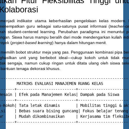
kan Fitur Fleksibilitas Tinggi un
Kolaborasi
al menjadi indikator utama keberhasilan pengelolaan kelas modern
menempatkan guru sebagai satu-satunya pusat informasi (
teacher-c
rah student-centered learning. Perubahan paradigma ini menuntut p
angan. Siswa harus mampu beralih dari mode mendengarkan kuliah indi
royek (
project-based learning
) hanya dalam hitungan menit.
ya memilih bobot struktur meja yang pas. Penggunaan kombinasi pipa be
hasilkan unit yang berbobot ideal—cukup kokoh untuk tidak mud
idak sengaja, namun cukup ringan untuk ditata ulang oleh siswa sek
bantuan tenaga dekorasi khusus.
----------------------------------------------------------
        MATRIKS EVALUASI MANAJEMEN RUANG KELAS            
-------+--------------------------+-----------------------
Desain | Efek pada Manajemen Kelas| Dampak pada Siswa     
-------+--------------------------+-----------------------
n-Kokoh| Tata letak dinamis       | Mobilitas tinggi & akt
isi    | Bebas suara bising guncang| Fokus belajar tenang 
ar     | Mudah dikombinasikan     | Kerjasama tim fleksibe