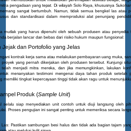
itra pengadaan yang tepat. Di wilayah Solo Raya, khususnya Sukoharjo
r memang sangat bertumbuh. Namun, tidak semua bengkel las atau p
khusus dan standardisasi dalam memproduksi alat penunjang pendi
ia mutlak yang harus dipenuhi oleh sebuah produsen atau penyedia f
da berjalan lancar dan bebas dari risiko hukum maupun fungsional:
 Jejak dan Portofolio yang Jelas
gani kontrak kerja sama atau melakukan pembayaran uang muka, sang
 proyek yang pernah dikerjakan oleh produsen tersebut. Kunjungi situ
g telah menjadi mitra mereka, dan jika memungkinkan, lakukan konf
untuk menanyakan testimoni mengenai daya tahan produk setelah 
 memiliki tingkat kepercayaan tinggi tidak akan ragu untuk menunjukk
ampel Produk (
Sample Unit
)
l selalu siap menyediakan unit contoh untuk diuji langsung oleh p
ulai. Proses pengujian ini sangat penting untuk memeriksa secara lan
 Las:
Pastikan sambungan besi halus dan tidak ada bagian tajam yan
am atau melukai kulit siswa.