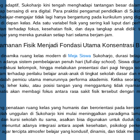
ng adaptif, Sukoharjo kini tengah menghadapi tantangan besar dala
p bersaing di era digital. Para praktisi pengamat pendidikan di Suk
 belajar-mengajar tidak lagi hanya bergantung pada kurikulum yang dig
i depan kelas. Ada satu variabel fisik yang sering kali luput dari p
tan terhadap fokus, kesehatan fisik, dan daya tangkap anak didik: 
lajar yang mereka gunakan setiap hari selama berjam-jam.
manan Fisik Menjadi Fondasi Utama Konsentrasi Be
i dinamika ruang kelas modern di
Meja Siswa
Sukoharjo
, durasi belaj
n adanya sistem pembelajaran penuh hari (
full-day school
). Siswa ditu
rdiskusi kelompok, hingga melakukan presentasi dari pagi hingga so
 terhadap perilaku belajar anak-anak di tingkat sekolah dasar dan 
adalah pemicu utama menurunnya performa akademis. Ketika seoran
g, leher kaku, atau posisi tangan yang menggantung tidak nyaman
tis akan membagi fokus antara rasa sakit fisik tersebut dengan m
.
ting penataan ruang kelas yang humanis dan berorientasi pada keny
ekolah unggulan di Sukoharjo kini mulai meninggalkan paradigma l
an kursi sekolah itu sama, asalkan bisa digunakan untuk duduk d
menuntut adanya integrasi antara aspek kesehatan, psikologi per
tur agar tercipta atmosfer belajar yang kondusif, dinamis, dan tidak mem