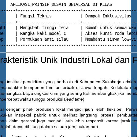
     APLIKASI PRINSIP DESAIN UNIVERSAL DI KELAS           
-------+--------------------------+-----------------------
       | Fungsi Teknis            | Dampak Inklusivitas   
-------+--------------------------+-----------------------
ght    | Mengubah tinggi meja     | Ramah untuk semua ukur
me     | Rangka kaki model C      | Akses kursi roda lebih
op     | Permukaan anti silau     | Membantu siswa low-vis
rakteristik Unik Industri Lokal dan Fl
gi institusi pendidikan yang berbasis di Kabupaten Sukoharjo adalah
manufaktur komponen furnitur terbaik di Jawa Tengah. Kedekatan log
emangkas biaya ongkos kirim yang sering kali membengkak jika mend
mpercepat waktu tunggu produksi (
lead time
).
asi dengan pihak produsen lokal menjadi jauh lebih fleksibel. Perw
akukan inspeksi pabrik untuk melihat langsung proses pembuat
n klaim garansi juga menjadi jauh lebih responsif karena jarak te
ekolah dapat dihitung dalam satuan jam, bukan hari.