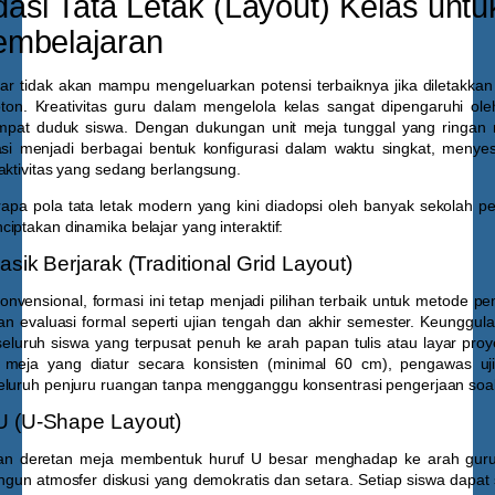
si Tata Letak (Layout) Kelas untu
embelajaran
ar tidak akan mampu mengeluarkan potensi terbaiknya jika diletakka
on. Kreativitas guru dalam mengelola kelas sangat dipengaruhi o
mpat duduk siswa. Dengan dukungan unit meja tunggal yang ringan
si menjadi berbagai bentuk konfigurasi dalam waktu singkat, menye
aktivitas yang sedang berlangsung.
rapa pola tata letak modern yang kini diadopsi oleh banyak sekolah pe
iptakan dinamika belajar yang interaktif:
asik Berjarak (Traditional Grid Layout)
nvensional, formasi ini tetap menjadi pilihan terbaik untuk metode p
n evaluasi formal seperti ujian tengah dan akhir semester. Keunggula
seluruh siswa yang terpusat penuh ke arah papan tulis atau layar proy
 meja yang diatur secara konsisten (minimal 60 cm), pengawas uj
eluruh penjuru ruangan tanpa mengganggu konsentrasi pengerjaan soal
U (U-Shape Layout)
an deretan meja membentuk huruf U besar menghadap ke arah guru.
ngun atmosfer diskusi yang demokratis dan setara. Setiap siswa dapat 