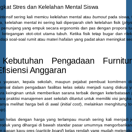
gkat Stres dan Kelelahan Mental Siswa
intensif sering kali memicu kelelahan mental atau
burnout
pada siswa, 
a, kelelahan mental ini sering kali diperparah oleh kelelahan fisik (
phys
 penunjang yang empuk secara ergonomis dan pas dengan proporsi tu
ketegangan otot-otot utama tubuh. Ketika fisik tetap bugar dan rile
pi soal-soal rumit atau materi hafalan yang padat akan meningkat sec
Kebutuhan Pengadaan Furnitu
Efisiensi Anggaran
a yayasan, kepala sekolah, maupun pejabat pembuat komitmen di 
ansial dalam pengadaan fasilitas kelas selalu menjadi ruang diskusi ya
tara keinginan untuk memberikan sarana terbaik dengan keterbatasa
para praktisi manajemen aset sekolah dituntut untuk memiliki visi jangk
anya melihat harga beli di awal (
initial cost
), melainkan menghitung to
hip
).
an kelas dengan harga yang terlampau murah sering kali menjadi 
Produk yang dihargai di bawah standar pasar umumnya mengorbankan 
n papan kayu pres (
particle board
) kelas rendah yang mudah melengku