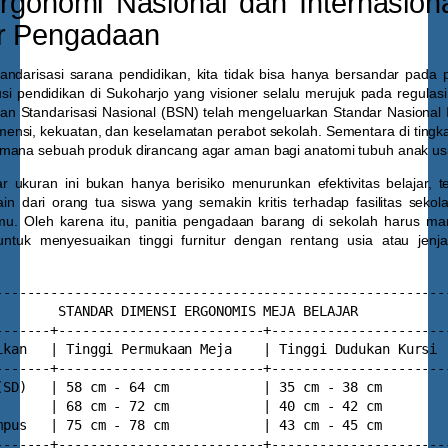
rgonomi Nasional dan Internasion
r Pengadaan
ndarisasi sarana pendidikan, kita tidak bisa hanya bersandar pada p
tusi pendidikan di Sukoharjo yang visioner selalu merujuk pada regulasi 
adan Standarisasi Nasional (BSN) telah mengeluarkan Standar Nasional 
ensi, kekuatan, dan keselamatan perabot sekolah. Sementara di tingka
mana sebuah produk dirancang agar aman bagi anatomi tubuh anak usi
 ukuran ini bukan hanya berisiko menurunkan efektivitas belajar, te
n dari orang tua siswa yang semakin kritis terhadap fasilitas seko
mu. Oleh karena itu, panitia pengadaan barang di sekolah harus 
untuk menyesuaikan tinggi furnitur dengan rentang usia atau jenj
----------------------------------------------------------
        STANDAR DIMENSI ERGONOMIS MEJA BELAJAR            
-------+--------------------------+-----------------------
ikan   | Tinggi Permukaan Meja    | Tinggi Dudukan Kursi  
-------+--------------------------+-----------------------
(SD)   | 58 cm - 64 cm            | 35 cm - 38 cm         
       | 68 cm - 72 cm            | 40 cm - 42 cm         
mpus   | 75 cm - 78 cm            | 43 cm - 45 cm         