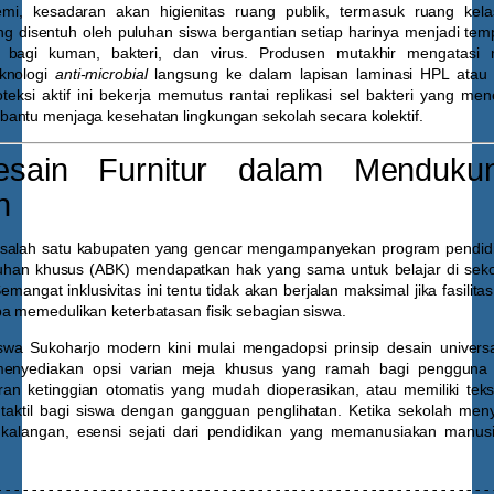
mi, kesadaran akan higienitas ruang publik, termasuk ruang kela
 disentuh oleh puluhan siswa bergantian setiap harinya menjadi te
 bagi kuman, bakteri, dan virus. Produsen mutakhir mengatasi 
eknologi
anti-microbial
langsung ke dalam lapisan laminasi HPL atau b
teksi aktif ini bekerja memutus rantai replikasi sel bakteri yang m
antu menjaga kesehatan lingkungan sekolah secara kolektif.
sain Furnitur dalam Mendukun
n
salah satu kabupaten yang gencar mengampanyekan program pendidik
uhan khusus (ABK) mendapatkan hak yang sama untuk belajar di seko
mangat inklusivitas ini tentu tidak akan berjalan maksimal jika fasilitas
a memedulikan keterbatasan fisik sebagian siswa.
swa Sukoharjo
modern kini mulai mengadopsi prinsip desain universa
menyediakan opsi varian meja khusus yang ramah bagi pengguna k
an ketinggian otomatis yang mudah dioperasikan, atau memiliki tek
taktil bagi siswa dengan gangguan penglihatan. Ketika sekolah me
 kalangan, esensi sejati dari pendidikan yang memanusiakan manus
----------------------------------------------------------