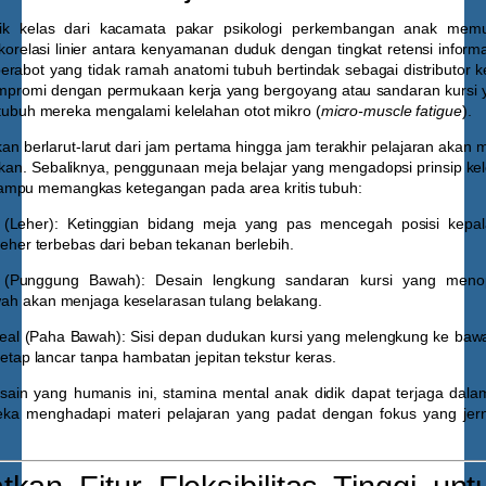
sik kelas dari kacamata pakar psikologi perkembangan anak mem
orelasi linier antara kenyamanan duduk dengan tingkat retensi informa
erabot yang tidak ramah anatomi tubuh bertindak sebagai distributor ke
mpromi dengan permukaan kerja yang bergoyang atau sandaran kursi
s, tubuh mereka mengalami kelelahan otot mikro (
micro-muscle fatigue
).
iarkan berlarut-larut dari jam pertama hingga jam terakhir pelajaran aka
ifikan. Sebaliknya, penggunaan meja belajar yang mengadopsi prinsip k
ampu memangkas ketegangan pada area kritis tubuh:
 (Leher):
Ketinggian bidang meja yang pas mencegah posisi kepal
leher terbebas dari beban tekanan berlebih.
 (Punggung Bawah):
Desain lengkung sandaran kursi yang meno
h akan menjaga keselarasan tulang belakang.
iteal (Paha Bawah):
Sisi depan dudukan kursi yang melengkung ke baw
tetap lancar tanpa hambatan jepitan tekstur keras.
desain yang humanis ini, stamina mental anak didik dapat terjaga dala
a menghadapi materi pelajaran yang padat dengan fokus yang jern