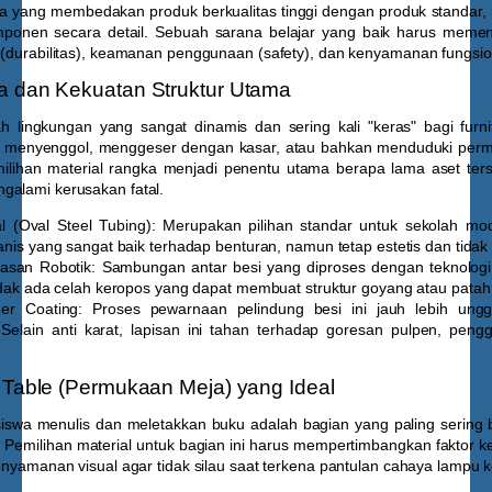
yang membedakan produk berkualitas tinggi dengan produk standar,
onen secara detail. Sebuah sarana belajar yang baik harus memenuh
 (durabilitas), keamanan penggunaan (safety), dan kenyamanan fungsio
a dan Kekuatan Struktur Utama
h lingkungan yang sangat dinamis dan sering kali "keras" bagi furni
ja menyenggol, menggeser dengan kasar, atau bahkan menduduki per
milihan material rangka menjadi penentu utama berapa lama aset ter
galami kerusakan fatal.
l (Oval Steel Tubing):
Merupakan pilihan standar untuk sekolah mod
is yang sangat baik terhadap benturan, namun tetap estetis dan tidak 
asan Robotik:
Sambungan antar besi yang diproses dengan teknolog
dak ada celah keropos yang dapat membuat struktur goyang atau patah 
er Coating:
Proses pewarnaan pelindung besi ini jauh lebih ungg
 Selain anti karat, lapisan ini tahan terhadap goresan pulpen, peng
p Table (Permukaan Meja) yang Ideal
swa menulis dan meletakkan buku adalah bagian yang paling sering b
. Pemilihan material untuk bagian ini harus mempertimbangkan faktor k
kenyamanan visual agar tidak silau saat terkena pantulan cahaya lampu k