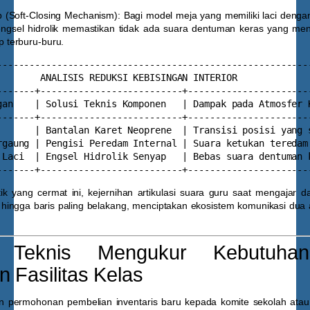
 (Soft-Closing Mechanism):
Bagi model meja yang memiliki laci dengan
gsel hidrolik memastikan tidak ada suara dentuman keras yang men
up terburu-buru.
----------------------------------------------------------
        ANALISIS REDUKSI KEBISINGAN INTERIOR              
-------+--------------------------+-----------------------
gan    | Solusi Teknis Komponen   | Dampak pada Atmosfer K
-------+--------------------------+-----------------------
       | Bantalan Karet Neoprene  | Transisi posisi yang s
rgaung | Pengisi Peredam Internal | Suara ketukan teredam 
 Laci  | Engsel Hidrolik Senyap   | Bebas suara dentuman k
tik yang cermat ini, kejernihan artikulasi suara guru saat mengajar 
hingga baris paling belakang, menciptakan ekosistem komunikasi dua a
 Teknis Mengukur Kebutuha
 Fasilitas Kelas
 permohonan pembelian inventaris baru kepada komite sekolah atau