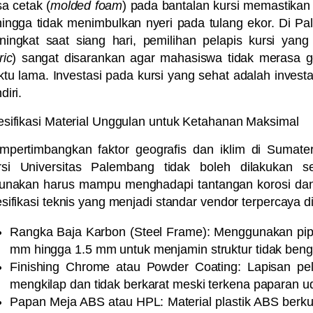
a cetak (
molded foam
) pada bantalan kursi memastikan 
ingga tidak menimbulkan nyeri pada tulang ekor. Di P
ingkat saat siang hari, pemilihan pelapis kursi yang 
ric
) sangat disarankan agar mahasiswa tidak merasa 
tu lama. Investasi pada kursi yang sehat adalah invest
diri.
sifikasi Material Unggulan untuk Ketahanan Maksimal
pertimbangkan faktor geografis dan iklim di Sumater
rsi Universitas Palembang
tidak boleh dilakukan s
gunakan harus mampu menghadapi tantangan korosi da
sifikasi teknis yang menjadi standar vendor terpercaya d
Rangka Baja Karbon (Steel Frame):
Menggunakan pipa
mm hingga 1.5 mm untuk menjamin struktur tidak beng
Finishing Chrome atau Powder Coating:
Lapisan pel
mengkilap dan tidak berkarat meski terkena paparan ud
Papan Meja ABS atau HPL:
Material plastik ABS berku