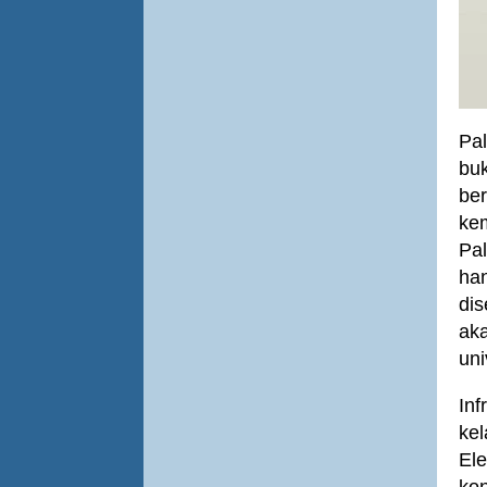
Pa
buk
be
kem
Pa
han
di
ak
uni
Inf
kel
Ele