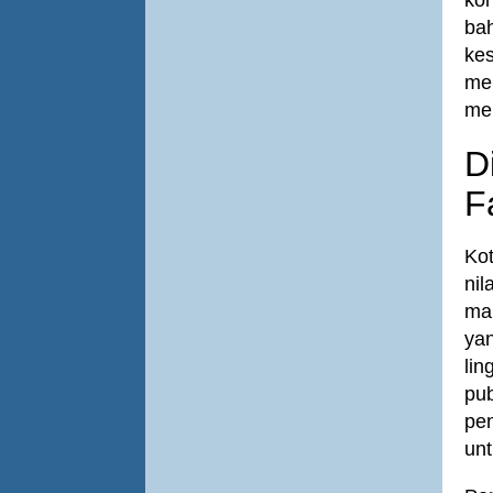
kon
ba
kes
me
men
D
F
Ko
nil
mau
ya
lin
pub
pen
unt