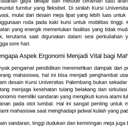
rubahan gaya belajar dari metode ceramah satu arah m
untut furnitur yang fleksibel. Di sinilah
Kursi Universi
vasi, mulai dari desain meja lipat yang lebih luas unt
ggunaan roda pada kaki kursi untuk mobilitas tinggi. 
atan yang energik memerlukan fasilitas yang tidak muda
ik, terutama saat digunakan dalam sesi perkuliahan 
gga sore hari.
ngapa Aspek Ergonomi Menjadi Vital bagi Mah
nyak pengamat pendidikan meremehkan dampak dari pos
orang mahasiswa, hal ini bisa menjadi penghambat uta
lam desain
Kursi Universitas Palembang
bukan sekadar 
tang menjaga kesehatan tulang belakang dan sirkulasi
onomis memiliki sandaran yang mengikuti kurva alami t
anan pada otot lumbal. Hal ini sangat penting untuk 
lami mahasiswa saat menghadapi jadwal kuliah yang pad
ain sandaran, tinggi dudukan dan kemiringan meja juga