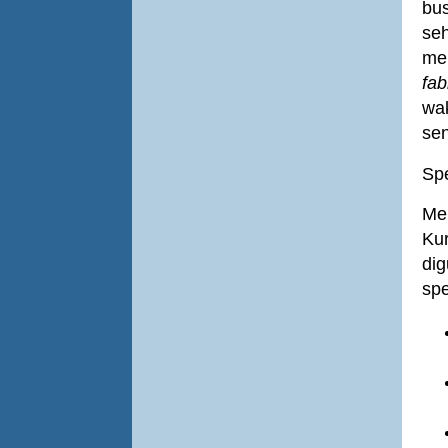
bus
seh
men
fab
wak
sen
Spe
Mem
Ku
di
spe