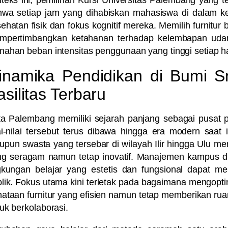
teks ini, pemilihan
Kursi Universitas Palembang
yang te
hwa setiap jam yang dihabiskan mahasiswa di dalam ke
ehatan fisik dan fokus kognitif mereka. Memilih furnitur 
mpertimbangkan ketahanan terhadap kelembapan udar
ahan beban intensitas penggunaan yang tinggi setiap ha
inamika Pendidikan di Bumi Sr
asilitas Terbaru
ta Palembang memiliki sejarah panjang sebagai pusat 
ai-nilai tersebut terus dibawa hingga era modern saat 
pun swasta yang tersebar di wilayah Ilir hingga Ulu me
ng seragam namun tetap inovatif. Manajemen kampus 
gkungan belajar yang estetis dan fungsional dapat men
lik. Fokus utama kini terletak pada bagaimana mengopt
ataan furnitur yang efisien namun tetap memberikan ru
uk berkolaborasi.