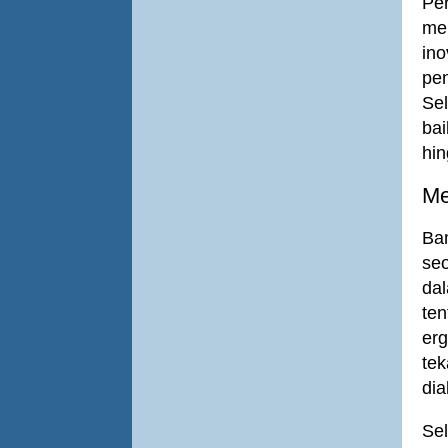
Pe
men
ino
pen
Sel
ba
hin
Me
Ba
se
da
ten
erg
tek
dia
Sel