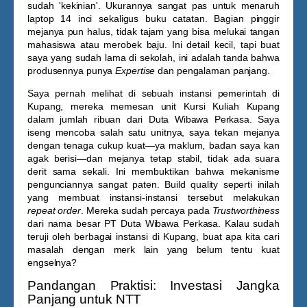
sudah 'kekinian'. Ukurannya sangat pas untuk menaruh
laptop 14 inci sekaligus buku catatan. Bagian pinggir
mejanya pun halus, tidak tajam yang bisa melukai tangan
mahasiswa atau merobek baju. Ini detail kecil, tapi buat
saya yang sudah lama di sekolah, ini adalah tanda bahwa
produsennya punya
Expertise
dan pengalaman panjang.
Saya pernah melihat di sebuah instansi pemerintah di
Kupang, mereka memesan unit
Kursi Kuliah Kupang
dalam jumlah ribuan dari Duta Wibawa Perkasa. Saya
iseng mencoba salah satu unitnya, saya tekan mejanya
dengan tenaga cukup kuat—ya maklum, badan saya kan
agak berisi—dan mejanya tetap stabil, tidak ada suara
derit sama sekali. Ini membuktikan bahwa mekanisme
pengunciannya sangat paten. Build quality seperti inilah
yang membuat instansi-instansi tersebut melakukan
repeat order
. Mereka sudah percaya pada
Trustworthiness
dari nama besar PT Duta Wibawa Perkasa. Kalau sudah
teruji oleh berbagai instansi di Kupang, buat apa kita cari
masalah dengan merk lain yang belum tentu kuat
engselnya?
Pandangan Praktisi: Investasi Jangka
Panjang untuk NTT