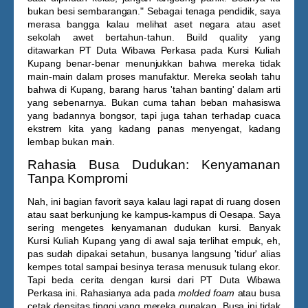
bukan besi sembarangan." Sebagai tenaga pendidik, saya
merasa bangga kalau melihat aset negara atau aset
sekolah awet bertahun-tahun. Build quality yang
ditawarkan PT Duta Wibawa Perkasa pada
Kursi Kuliah
Kupang
benar-benar menunjukkan bahwa mereka tidak
main-main dalam proses manufaktur. Mereka seolah tahu
bahwa di Kupang, barang harus 'tahan banting' dalam arti
yang sebenarnya. Bukan cuma tahan beban mahasiswa
yang badannya bongsor, tapi juga tahan terhadap cuaca
ekstrem kita yang kadang panas menyengat, kadang
lembap bukan main.
Rahasia Busa Dudukan: Kenyamanan
Tanpa Kompromi
Nah, ini bagian favorit saya kalau lagi rapat di ruang dosen
atau saat berkunjung ke kampus-kampus di Oesapa. Saya
sering mengetes kenyamanan dudukan kursi. Banyak
Kursi Kuliah Kupang
yang di awal saja terlihat empuk, eh,
pas sudah dipakai setahun, busanya langsung 'tidur' alias
kempes total sampai besinya terasa menusuk tulang ekor.
Tapi beda cerita dengan kursi dari PT Duta Wibawa
Perkasa ini. Rahasianya ada pada
molded foam
atau busa
cetak densitas tinggi yang mereka gunakan. Busa ini tidak