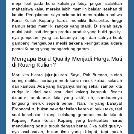
meja lipat pada kursi kuliahnya letoy, jangan salahkan
mahasiswa kalau mereka lebih memilih belajar lesehan di
kantin. Pengalaman saya selama ini menunjukkan bahwa
Kursi Kuliah Kupang
harus memiliki fleksibilitas tinggi
namun tetap memiliki rangka yang stabil. Di sinilah saya
mulai jatuh hati dengan produk-produk yang build quality-
nya jempolan, yang las-lasannya rapi dan catnya tidak
gampang mengelupas meski terkena keringat atau udara
pantai Kupang yang mengandung garam.
Mengapa Build Quality Menjadi Harga Mati
di Ruang Kuliah?
Mari kita bicara jujur-jujuran. Saya, Pak Burman, sudah
sering melihat berbagai merk kursi masuk keluar sekolah
dan kampus. Ada yang harganya miring sekali sampai kita
curiga ini dari besi atau dari kaleng kerupuk. Begitu
diduduki anak-anak kita yang aktif, eh, sandarannya
langsung meliuk seperti penari. Nah, ini yang bahaya!
Ergonomi itu bukan sekadar istilah keren di buku teks, tapi
soal kesehatan tulang belakang generasi muda kita di
Kupang.
Kursi Kuliah Kupang
yang berkualitas harus
mendukung postur tubuh dengan benar. Jika build quality-
nya asal-asalan, bukan ilmu yang didapat, tapi malah