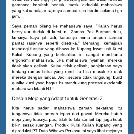
gampang berubah bentuk, meski diduduki mahasiswa
yang kalau belajar rajinnya sampai lupa berdiri selama tiga
jam.
Saya pernah bilang ke mahasiswa saya, "Kalian harus
bersyukur duduk di kursi ini. Zaman Pak Burman dulu,
kursinya kayu jati asli, kerasnya minta ampun sampai
pantat rasanya seperti disetrika." Memang, kemajuan
teknologi furnitur yang dibawa ke Kupang lewat unit
Kursi
Kuliah Kupang
yang berkualitas ini sangat membantu
ergonomi mahasiswa. Jika mahasiswa nyaman, mereka
tidak akan gelisah. Kalau tidak gelisah, penjelasan saya
tentang rumus fisika yang rumit itu bisa masuk ke otak
mereka dengan lancar. Jadi, secara tidak langsung, build
quality kursi yang bagus itu mendukung prestasi akademik
mahasiswa kita di NTT!
Desain Meja yang Adaptif untuk Generasi Z
Kita harus sadar, mahasiswa zaman sekarang itu
tangannya tidak pernah lepas dari gawai. Mereka butuh
meja yang luasnya pas, tidak terlalu sempit tapi juga tidak
bikin sesak ruangan. Produk
Kursi Kuliah Kupang
yang
diproduksi PT Duta Wibawa Perkasa ini saya lihat mejanya