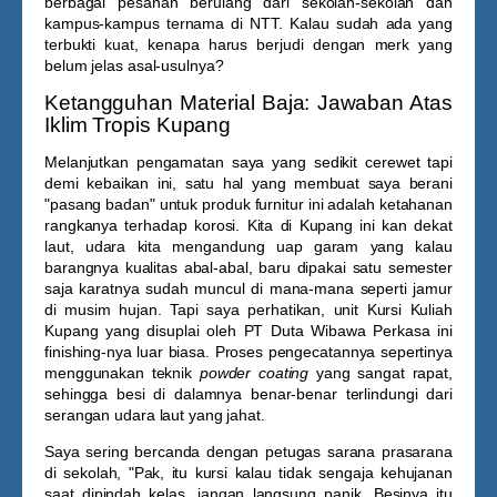
berbagai pesanan berulang dari sekolah-sekolah dan
kampus-kampus ternama di NTT. Kalau sudah ada yang
terbukti kuat, kenapa harus berjudi dengan merk yang
belum jelas asal-usulnya?
Ketangguhan Material Baja: Jawaban Atas
Iklim Tropis Kupang
Melanjutkan pengamatan saya yang sedikit cerewet tapi
demi kebaikan ini, satu hal yang membuat saya berani
"pasang badan" untuk produk furnitur ini adalah ketahanan
rangkanya terhadap korosi. Kita di Kupang ini kan dekat
laut, udara kita mengandung uap garam yang kalau
barangnya kualitas abal-abal, baru dipakai satu semester
saja karatnya sudah muncul di mana-mana seperti jamur
di musim hujan. Tapi saya perhatikan, unit
Kursi Kuliah
Kupang
yang disuplai oleh PT Duta Wibawa Perkasa ini
finishing-nya luar biasa. Proses pengecatannya sepertinya
menggunakan teknik
powder coating
yang sangat rapat,
sehingga besi di dalamnya benar-benar terlindungi dari
serangan udara laut yang jahat.
Saya sering bercanda dengan petugas sarana prasarana
di sekolah, "Pak, itu kursi kalau tidak sengaja kehujanan
saat dipindah kelas, jangan langsung panik. Besinya itu