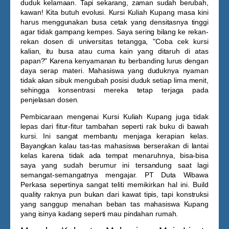
duduk kelamaan. Tapi sekarang, zaman sudah berubah,
kawan! Kita butuh evolusi.
Kursi Kuliah Kupang
masa kini
harus menggunakan busa cetak yang densitasnya tinggi
agar tidak gampang kempes. Saya sering bilang ke rekan-
rekan dosen di universitas tetangga, "Coba cek kursi
kalian, itu busa atau cuma kain yang ditaruh di atas
papan?" Karena kenyamanan itu berbanding lurus dengan
daya serap materi. Mahasiswa yang duduknya nyaman
tidak akan sibuk mengubah posisi duduk setiap lima menit,
sehingga konsentrasi mereka tetap terjaga pada
penjelasan dosen.
Pembicaraan mengenai
Kursi Kuliah Kupang
juga tidak
lepas dari fitur-fitur tambahan seperti rak buku di bawah
kursi. Ini sangat membantu menjaga kerapian kelas.
Bayangkan kalau tas-tas mahasiswa berserakan di lantai
kelas karena tidak ada tempat menaruhnya, bisa-bisa
saya yang sudah berumur ini tersandung saat lagi
semangat-semangatnya mengajar. PT Duta Wibawa
Perkasa sepertinya sangat teliti memikirkan hal ini. Build
quality raknya pun bukan dari kawat tipis, tapi konstruksi
yang sanggup menahan beban tas mahasiswa Kupang
yang isinya kadang seperti mau pindahan rumah.