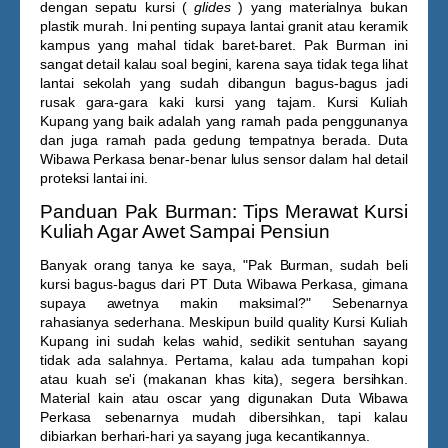
dengan sepatu kursi (
glides
) yang materialnya bukan
plastik murah. Ini penting supaya lantai granit atau keramik
kampus yang mahal tidak baret-baret. Pak Burman ini
sangat detail kalau soal begini, karena saya tidak tega lihat
lantai sekolah yang sudah dibangun bagus-bagus jadi
rusak gara-gara kaki kursi yang tajam.
Kursi Kuliah
Kupang
yang baik adalah yang ramah pada penggunanya
dan juga ramah pada gedung tempatnya berada. Duta
Wibawa Perkasa benar-benar lulus sensor dalam hal detail
proteksi lantai ini.
Panduan Pak Burman: Tips Merawat Kursi
Kuliah Agar Awet Sampai Pensiun
Banyak orang tanya ke saya, "Pak Burman, sudah beli
kursi bagus-bagus dari PT Duta Wibawa Perkasa, gimana
supaya awetnya makin maksimal?" Sebenarnya
rahasianya sederhana. Meskipun build quality
Kursi Kuliah
Kupang
ini sudah kelas wahid, sedikit sentuhan sayang
tidak ada salahnya. Pertama, kalau ada tumpahan kopi
atau kuah se'i (makanan khas kita), segera bersihkan.
Material kain atau oscar yang digunakan Duta Wibawa
Perkasa sebenarnya mudah dibersihkan, tapi kalau
dibiarkan berhari-hari ya sayang juga kecantikannya.