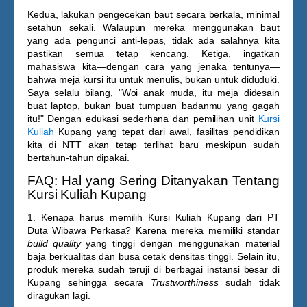
Kedua, lakukan pengecekan baut secara berkala, minimal
setahun sekali. Walaupun mereka menggunakan baut
yang ada pengunci anti-lepas, tidak ada salahnya kita
pastikan semua tetap kencang. Ketiga, ingatkan
mahasiswa kita—dengan cara yang jenaka tentunya—
bahwa meja kursi itu untuk menulis, bukan untuk diduduki.
Saya selalu bilang, "Woi anak muda, itu meja didesain
buat laptop, bukan buat tumpuan badanmu yang gagah
itu!" Dengan edukasi sederhana dan pemilihan unit
Kursi
Kuliah
Kupang
yang tepat dari awal, fasilitas pendidikan
kita di NTT akan tetap terlihat baru meskipun sudah
bertahun-tahun dipakai.
FAQ: Hal yang Sering Ditanyakan Tentang
Kursi Kuliah Kupang
1. Kenapa harus memilih Kursi Kuliah Kupang dari PT
Duta Wibawa Perkasa?
Karena mereka memiliki standar
build quality
yang tinggi dengan menggunakan material
baja berkualitas dan busa cetak densitas tinggi. Selain itu,
produk mereka sudah teruji di berbagai instansi besar di
Kupang sehingga secara
Trustworthiness
sudah tidak
diragukan lagi.