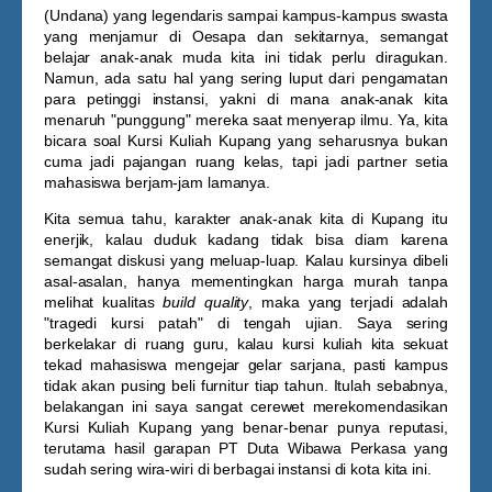
(Undana) yang legendaris sampai kampus-kampus swasta
yang menjamur di Oesapa dan sekitarnya, semangat
belajar anak-anak muda kita ini tidak perlu diragukan.
Namun, ada satu hal yang sering luput dari pengamatan
para petinggi instansi, yakni di mana anak-anak kita
menaruh "punggung" mereka saat menyerap ilmu. Ya, kita
bicara soal
Kursi Kuliah Kupang
yang seharusnya bukan
cuma jadi pajangan ruang kelas, tapi jadi partner setia
mahasiswa berjam-jam lamanya.
Kita semua tahu, karakter anak-anak kita di Kupang itu
enerjik, kalau duduk kadang tidak bisa diam karena
semangat diskusi yang meluap-luap. Kalau kursinya dibeli
asal-asalan, hanya mementingkan harga murah tanpa
melihat kualitas
build quality
, maka yang terjadi adalah
"tragedi kursi patah" di tengah ujian. Saya sering
berkelakar di ruang guru, kalau kursi kuliah kita sekuat
tekad mahasiswa mengejar gelar sarjana, pasti kampus
tidak akan pusing beli furnitur tiap tahun. Itulah sebabnya,
belakangan ini saya sangat cerewet merekomendasikan
Kursi Kuliah Kupang
yang benar-benar punya reputasi,
terutama hasil garapan PT Duta Wibawa Perkasa yang
sudah sering wira-wiri di berbagai instansi di kota kita ini.