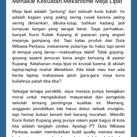
Menakar Kekuatan Mekanisme Meja Lipat
Meja lipat adalah "jantung" dari sebuah kursi kuliah. Ini
adalah bagian yang paling sering rusak karena paling
sering dimainkan, dibuka-tutup, bahkan kadang jadi
tumpuan tangan yang sangat berat. Saya perhatikan,
banyak
Kursi Kuliah Kupang
di pasaran yang engsel
mejanya gampang dol. Tapi kalau produk dari Duta
Wibawa Perkasa, mekanisme putarnya itu halus tapi seret
di tempat yang benar—maksudnya stabil! Tidak goyang-
goyang seperti jemuran kena angin kencang di pesisir
Kupang. Ketahanan meja lipat ini krusial karena di situlah
laptop-laptop mahal diletakkan. Kita tidak mau kan ada
berita laptop mahasiswa jatuh gara-gara meja kursi
kuliahnya patah tiba-tiba?
Sebagai tenaga pendidik, saya merasa punya kewajiban
moral untuk mengedukasi masyarakat dan pengelola
sekolah tentang pentingnya kualitas ini. Memang,
anggaran pendidikan kita harus diatur sebaik mungkin,
tapi hemat bukan berarti beli barang murahan. Memilih
Kursi Kuliah Kupang
yang punya rekam jejak bagus di kota
kita adalah langkah cerdas. Apalagi PT Duta Wibawa
Perkasa sudah membuktikan build quality mereka lewat