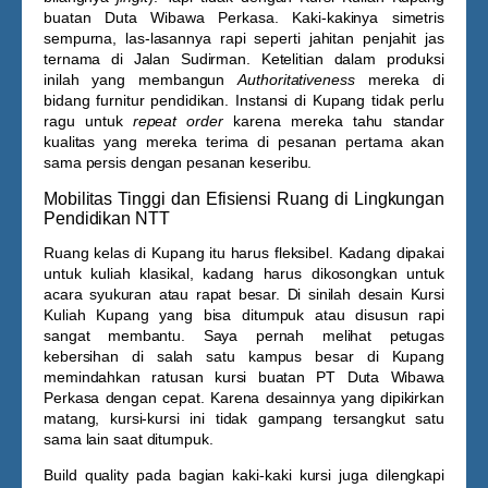
buatan Duta Wibawa Perkasa. Kaki-kakinya simetris
sempurna, las-lasannya rapi seperti jahitan penjahit jas
ternama di Jalan Sudirman. Ketelitian dalam produksi
inilah yang membangun
Authoritativeness
mereka di
bidang furnitur pendidikan. Instansi di Kupang tidak perlu
ragu untuk
repeat order
karena mereka tahu standar
kualitas yang mereka terima di pesanan pertama akan
sama persis dengan pesanan keseribu.
Mobilitas Tinggi dan Efisiensi Ruang di Lingkungan
Pendidikan NTT
Ruang kelas di Kupang itu harus fleksibel. Kadang dipakai
untuk kuliah klasikal, kadang harus dikosongkan untuk
acara syukuran atau rapat besar. Di sinilah desain
Kursi
Kuliah Kupang
yang bisa ditumpuk atau disusun rapi
sangat membantu. Saya pernah melihat petugas
kebersihan di salah satu kampus besar di Kupang
memindahkan ratusan kursi buatan PT Duta Wibawa
Perkasa dengan cepat. Karena desainnya yang dipikirkan
matang, kursi-kursi ini tidak gampang tersangkut satu
sama lain saat ditumpuk.
Build quality pada bagian kaki-kaki kursi juga dilengkapi