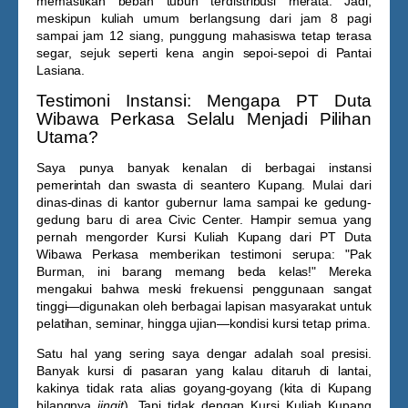
memastikan beban tubuh terdistribusi merata. Jadi,
meskipun kuliah umum berlangsung dari jam 8 pagi
sampai jam 12 siang, punggung mahasiswa tetap terasa
segar, sejuk seperti kena angin sepoi-sepoi di Pantai
Lasiana.
Testimoni Instansi: Mengapa PT Duta
Wibawa Perkasa Selalu Menjadi Pilihan
Utama?
Saya punya banyak kenalan di berbagai instansi
pemerintah dan swasta di seantero Kupang. Mulai dari
dinas-dinas di kantor gubernur lama sampai ke gedung-
gedung baru di area Civic Center. Hampir semua yang
pernah mengorder
Kursi Kuliah Kupang
dari PT Duta
Wibawa Perkasa memberikan testimoni serupa: "Pak
Burman, ini barang memang beda kelas!" Mereka
mengakui bahwa meski frekuensi penggunaan sangat
tinggi—digunakan oleh berbagai lapisan masyarakat untuk
pelatihan, seminar, hingga ujian—kondisi kursi tetap prima.
Satu hal yang sering saya dengar adalah soal presisi.
Banyak kursi di pasaran yang kalau ditaruh di lantai,
kakinya tidak rata alias goyang-goyang (kita di Kupang
bilangnya
jingit
). Tapi tidak dengan
Kursi Kuliah Kupang