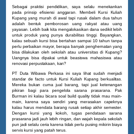
Sebagai praktisi pendidikan, saya selalu menekankan
pada prinsip efisiensi anggaran. Membeli
Kursi Kuliah
Kupang
yang murah di awal tapi rusak dalam dua tahun
adalah bentuk pemborosan uang rakyat atau uang
yayasan. Lebih baik kita mengalokasikan dana sedikit lebih
untuk produk yang punya durabilitas tinggi. Bayangkan,
kalau sebuah kursi bisa bertahan sampai 10 tahun tanpa
perlu perbaikan mayor, berapa banyak penghematan yang
bisa dilakukan oleh sekolah atau universitas di Kupang?
Uangnya bisa dipakai untuk beasiswa mahasiswa atau
renovasi perpustakaan, kan?
PT Duta Wibawa Perkasa ini saya lihat sudah menjadi
standar de facto untuk
Kursi Kuliah Kupang
berkualitas.
Mereka bukan cuma jual barang, tapi jual ketenangan
pikiran bagi para pengelola sarana prasarana. Pak
Burman ini kalau bicara soal build quality tidak mau main-
main, karena saya sendiri yang merasakan capeknya
kalau harus mendata barang rusak setiap akhir semester.
Dengan kursi yang kokoh, tugas pendataan sarana
prasarana jadi jauh lebih ringan, dan wajah kepala sekolah
pun jadi selalu ceria karena tidak perlu pusing mikirin biaya
servis kursi yang patah terus.