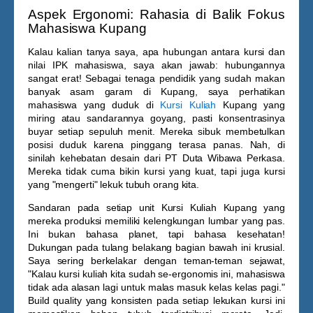
Aspek Ergonomi: Rahasia di Balik Fokus
Mahasiswa Kupang
Kalau kalian tanya saya, apa hubungan antara kursi dan
nilai IPK mahasiswa, saya akan jawab: hubungannya
sangat erat! Sebagai tenaga pendidik yang sudah makan
banyak asam garam di Kupang, saya perhatikan
mahasiswa yang duduk di
Kursi Kuliah
Kupang
yang
miring atau sandarannya goyang, pasti konsentrasinya
buyar setiap sepuluh menit. Mereka sibuk membetulkan
posisi duduk karena pinggang terasa panas. Nah, di
sinilah kehebatan desain dari PT Duta Wibawa Perkasa.
Mereka tidak cuma bikin kursi yang kuat, tapi juga kursi
yang "mengerti" lekuk tubuh orang kita.
Sandaran pada setiap unit
Kursi Kuliah Kupang
yang
mereka produksi memiliki kelengkungan lumbar yang pas.
Ini bukan bahasa planet, tapi bahasa kesehatan!
Dukungan pada tulang belakang bagian bawah ini krusial.
Saya sering berkelakar dengan teman-teman sejawat,
"Kalau kursi kuliah kita sudah se-ergonomis ini, mahasiswa
tidak ada alasan lagi untuk malas masuk kelas kelas pagi."
Build quality yang konsisten pada setiap lekukan kursi ini