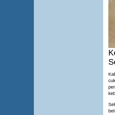
K
S
Ka
cu
pe
keb
Sek
bel