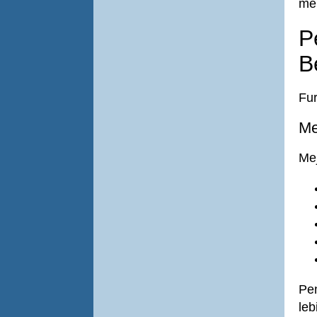
men
P
B
Fur
Me
Mej
Pe
leb