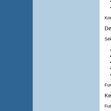
Kon
De
Sek
Fur
Ke
Fu