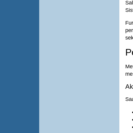
Sa
Si
Fur
per
se
P
Me
mem
Ak
Saa