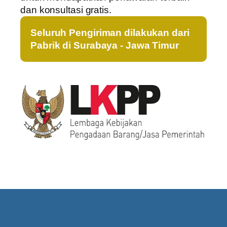
dan konsultasi gratis.
Seluruh Pengiriman dilakukan dari
Pabrik di Surabaya - Jawa Timur