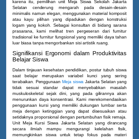
karena itu, pemilihan unit
Meja Siswa Sekolah Jakarta
Selatan
cenderung mengarah pada desain-desain
minimalis namun elegan, menggunakan material komposit
atau kayu pilihan yang dipadukan dengan konstruksi
logam yang kokoh. Sebagai konsultan di bidang sarana
prasarana, kami melihat tren pergeseran dari furnitur
tradisional ke furnitur fungsional yang memiliki daya tahan
luar biasa tanpa mengorbankan sisi artistik ruang.
Signifikansi Ergonomi dalam Produktivitas
Belajar Siswa
Dalam tinjauan kesehatan pendidikan, postur tubuh siswa
saat belajar merupakan variabel kunci yang sering
terabaikan. Penggunaan
Meja siswa
Jakarta Selatan
yang
tidak sesuai standar dapat menyebabkan masalah
muskuloskeletal sejak dini, yang pada gilirannya akan
menurunkan daya konsentrasi. Kami merekomendasikan
penggunaan kursi yang memiliki dukungan lumbar serta
meja dengan ketinggian yang dapat disesuaikan atau
setidaknya proporsional dengan pertumbuhan fisik remaja.
Unit
Meja Kursi Siswa Jakarta Selatan
yang dirancang
secara ilmiah mampu mengurangi kelelahan fisik,
memungkinkan siswa untuk tetap fokus pada materi