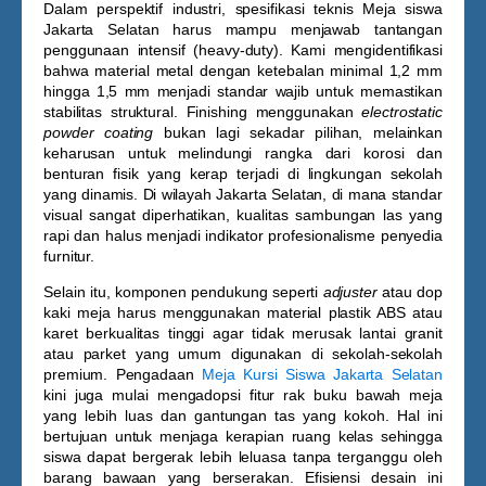
Dalam perspektif industri, spesifikasi teknis
Meja siswa
Jakarta Selatan
harus mampu menjawab tantangan
penggunaan intensif (heavy-duty). Kami mengidentifikasi
bahwa material metal dengan ketebalan minimal 1,2 mm
hingga 1,5 mm menjadi standar wajib untuk memastikan
stabilitas struktural. Finishing menggunakan
electrostatic
powder coating
bukan lagi sekadar pilihan, melainkan
keharusan untuk melindungi rangka dari korosi dan
benturan fisik yang kerap terjadi di lingkungan sekolah
yang dinamis. Di wilayah Jakarta Selatan, di mana standar
visual sangat diperhatikan, kualitas sambungan las yang
rapi dan halus menjadi indikator profesionalisme penyedia
furnitur.
Selain itu, komponen pendukung seperti
adjuster
atau dop
kaki meja harus menggunakan material plastik ABS atau
karet berkualitas tinggi agar tidak merusak lantai granit
atau parket yang umum digunakan di sekolah-sekolah
premium. Pengadaan
Meja Kursi Siswa Jakarta Selatan
kini juga mulai mengadopsi fitur rak buku bawah meja
yang lebih luas dan gantungan tas yang kokoh. Hal ini
bertujuan untuk menjaga kerapian ruang kelas sehingga
siswa dapat bergerak lebih leluasa tanpa terganggu oleh
barang bawaan yang berserakan. Efisiensi desain ini