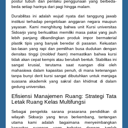
postur tubuh dan perilaku penggunaan yang berbeda-
beda setiap harinya dari pagi hingga malam.
Durabilitas ini adalah wujud nyata dari tanggung jawab
institusi terhadap pengelolaan anggaran negara maupun
yayasan. Kami menghitung bahwa unit
Kursi universitas
Sidoarjo
yang berkualitas memiliki masa pakai yang jauh
lebih panjang dibandingkan produk impor bermaterial
plastik tipis yang banyak beredar di pasaran. Kekuatan
las-lasan yang rapi dan pemilihan busa dudukan dengan
densitas tinggi (
molded foam
) memastikan bahwa kursi
tidak akan cepat kempis atau berubah bentuk. Stabilitas ini
sangat krusial, terutama saat ruangan diisi oleh
mahasiswa dalam kapasitas penuh, di mana ketenangan
tanpa bunyi derit kursi sangat dibutuhkan untuk menjaga
suasana akademik yang sakral dan khidmat di dalam
gedung universitas.
Efisiensi Manajemen Ruang: Strategi Tata
Letak Ruang Kelas Multifungsi
Sebagai pengelola sarana prasarana pendidikan di
wilayah Sidoarjo yang terus berkembang, tantangan
utama kami adalah bagaimana menyeimbangkan
kapasitas ruangan yang terbatas dengan jumlah