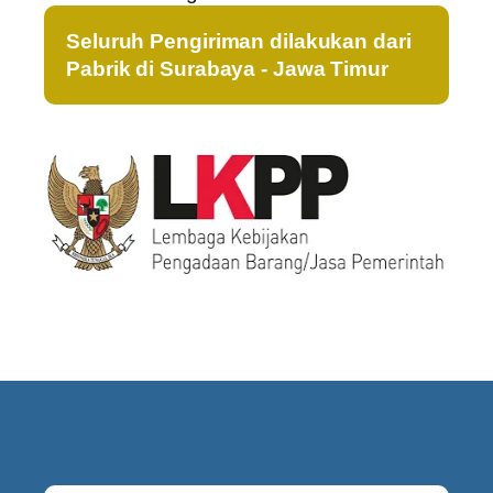
Seluruh Pengiriman dilakukan dari
Pabrik di Surabaya - Jawa Timur