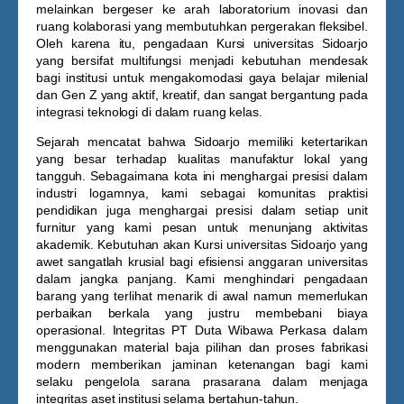
melainkan bergeser ke arah laboratorium inovasi dan
ruang kolaborasi yang membutuhkan pergerakan fleksibel.
Oleh karena itu, pengadaan
Kursi universitas Sidoarjo
yang bersifat multifungsi menjadi kebutuhan mendesak
bagi institusi untuk mengakomodasi gaya belajar milenial
dan Gen Z yang aktif, kreatif, dan sangat bergantung pada
integrasi teknologi di dalam ruang kelas.
Sejarah mencatat bahwa Sidoarjo memiliki ketertarikan
yang besar terhadap kualitas manufaktur lokal yang
tangguh. Sebagaimana kota ini menghargai presisi dalam
industri logamnya, kami sebagai komunitas praktisi
pendidikan juga menghargai presisi dalam setiap unit
furnitur yang kami pesan untuk menunjang aktivitas
akademik. Kebutuhan akan
Kursi universitas Sidoarjo
yang
awet sangatlah krusial bagi efisiensi anggaran universitas
dalam jangka panjang. Kami menghindari pengadaan
barang yang terlihat menarik di awal namun memerlukan
perbaikan berkala yang justru membebani biaya
operasional. Integritas PT Duta Wibawa Perkasa dalam
menggunakan material baja pilihan dan proses fabrikasi
modern memberikan jaminan ketenangan bagi kami
selaku pengelola sarana prasarana dalam menjaga
integritas aset institusi selama bertahun-tahun.