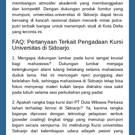
membangun atmosfer akademik yang membanggakan
dan kompetitif. Dengan dukungan produk furnitur yang
mumpuni, universitas-universitas di Sidoarjo dapat terus
bersaing di kancah nasional dalam menarik minat putra-
putri terbaik bangsa untuk menempuh studi di Kota Delta
yang tercinta ini.
FAQ: Pertanyaan Terkait Pengadaan Kursi
Universitas di Sidoarjo
1. Mengapa dukungan lumbar pada kursi sangat krusial
bagi mahasiswa?
Dukungan lumbar menjaga
kelengkungan alami tulang belakang selama mahasiswa
duduk lama. Hal ini mencegah nyeri punggung dan
kelelahan fisik, sehingga mahasiswa di Sidoarjo tetap bisa
fokus menyerap materi kuliah tanpa distraksi rasa sakit
pada tubuh selama sesi perkuliahan yang padat.
2. Apakah rangka baja kursi dari PT Duta Wibawa Perkasa
tahan terhadap korosi di Sidoarjo?
Ya, karena rangka
bajanya diproses dengan teknologi pelapisan serbuk
(
powder coating
) tingkat tinggi yang menutup pori-pori
logam secara sempurna. Ini melindungi
Kursi universitas
Sidoarjo
dari kelembapan udara wilayah pesisir yang