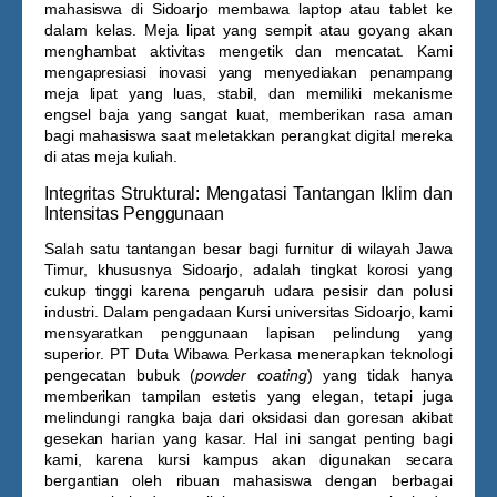
mahasiswa di Sidoarjo membawa laptop atau tablet ke
dalam kelas. Meja lipat yang sempit atau goyang akan
menghambat aktivitas mengetik dan mencatat. Kami
mengapresiasi inovasi yang menyediakan penampang
meja lipat yang luas, stabil, dan memiliki mekanisme
engsel baja yang sangat kuat, memberikan rasa aman
bagi mahasiswa saat meletakkan perangkat digital mereka
di atas meja kuliah.
Integritas Struktural: Mengatasi Tantangan Iklim dan
Intensitas Penggunaan
Salah satu tantangan besar bagi furnitur di wilayah Jawa
Timur, khususnya Sidoarjo, adalah tingkat korosi yang
cukup tinggi karena pengaruh udara pesisir dan polusi
industri. Dalam pengadaan
Kursi universitas Sidoarjo
, kami
mensyaratkan penggunaan lapisan pelindung yang
superior. PT Duta Wibawa Perkasa menerapkan teknologi
pengecatan bubuk (
powder coating
) yang tidak hanya
memberikan tampilan estetis yang elegan, tetapi juga
melindungi rangka baja dari oksidasi dan goresan akibat
gesekan harian yang kasar. Hal ini sangat penting bagi
kami, karena kursi kampus akan digunakan secara
bergantian oleh ribuan mahasiswa dengan berbagai