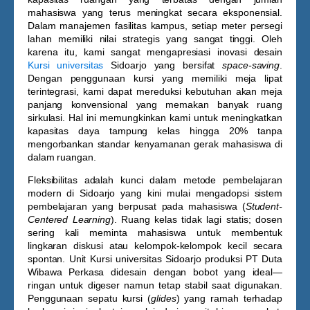
mahasiswa yang terus meningkat secara eksponensial.
Dalam manajemen fasilitas kampus, setiap meter persegi
lahan memiliki nilai strategis yang sangat tinggi. Oleh
karena itu, kami sangat mengapresiasi inovasi desain
Kursi universitas
Sidoarjo
yang bersifat
space-saving
.
Dengan penggunaan kursi yang memiliki meja lipat
terintegrasi, kami dapat mereduksi kebutuhan akan meja
panjang konvensional yang memakan banyak ruang
sirkulasi. Hal ini memungkinkan kami untuk meningkatkan
kapasitas daya tampung kelas hingga 20% tanpa
mengorbankan standar kenyamanan gerak mahasiswa di
dalam ruangan.
Fleksibilitas adalah kunci dalam metode pembelajaran
modern di Sidoarjo yang kini mulai mengadopsi sistem
pembelajaran yang berpusat pada mahasiswa (
Student-
Centered Learning
). Ruang kelas tidak lagi statis; dosen
sering kali meminta mahasiswa untuk membentuk
lingkaran diskusi atau kelompok-kelompok kecil secara
spontan. Unit
Kursi universitas Sidoarjo
produksi PT Duta
Wibawa Perkasa didesain dengan bobot yang ideal—
ringan untuk digeser namun tetap stabil saat digunakan.
Penggunaan sepatu kursi (
glides
) yang ramah terhadap