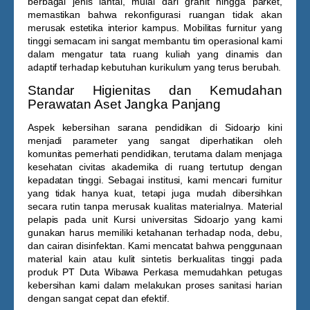
berbagai jenis lantai, mulai dari granit hingga parket,
memastikan bahwa rekonfigurasi ruangan tidak akan
merusak estetika interior kampus. Mobilitas furnitur yang
tinggi semacam ini sangat membantu tim operasional kami
dalam mengatur tata ruang kuliah yang dinamis dan
adaptif terhadap kebutuhan kurikulum yang terus berubah.
Standar Higienitas dan Kemudahan
Perawatan Aset Jangka Panjang
Aspek kebersihan sarana pendidikan di Sidoarjo kini
menjadi parameter yang sangat diperhatikan oleh
komunitas pemerhati pendidikan, terutama dalam menjaga
kesehatan civitas akademika di ruang tertutup dengan
kepadatan tinggi. Sebagai institusi, kami mencari furnitur
yang tidak hanya kuat, tetapi juga mudah dibersihkan
secara rutin tanpa merusak kualitas materialnya. Material
pelapis pada unit
Kursi universitas Sidoarjo
yang kami
gunakan harus memiliki ketahanan terhadap noda, debu,
dan cairan disinfektan. Kami mencatat bahwa penggunaan
material kain atau kulit sintetis berkualitas tinggi pada
produk PT Duta Wibawa Perkasa memudahkan petugas
kebersihan kami dalam melakukan proses sanitasi harian
dengan sangat cepat dan efektif.