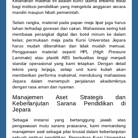
Ketahanan material ini adalah kunci utama efisiensi fiskal
bagi institusi pendidikan yang mengelola anggaran secara
mandiri maupun hibah pemerintah.
Selain rangka, material pada papan meja lipat juga harus
tahan terhadap goresan dan cairan. Mahasiswa sering kali
membawa perangkat digital dan botol minum ke dalam
kelas; permukaan meja pada
Kursi Universitas Jepara
harus mudah dibersihkan dan tidak mudah memuai.
Penggunaan material seperti HPL (
High Pressure
Laminate
) atau plastik ABS berkualitas tinggi menjadi
standar operasional yang kami tetapkan. Dengan detail
teknis yang terjaga, setiap unit kursi kuliah akan
memberikan performa maksimal, mendukung mahasiswa
Jepara dalam menempuh perjalanan akademiknya
dengan rasa aman dan nyaman.
Manajemen Aset Strategis dan
Keberlanjutan Sarana Pendidikan di
Jepara
Sebagai instansi yang bertanggung jawab atas
pengawasan mutu sarana prasarana, kami memandang
manajemen aset sebagai pilar krusial dalam keberlanjutan
sebuah institusi pendidikan. Pengadaan
Kursi Universitas