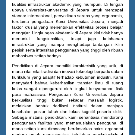
kualitas infrastruktur akademik yang mumpuni. Di tengah
upaya universitas-universitas di Jepara untuk mencapai
standar internasional, penyediaan sarana yang ergonomis,
terutama pengadaan
Kursi Universitas Jepara
, menjadi
faktor krusial yang menentukan efektivitas proses belajar
mengajar. Lingkungan akademik di Jepara kini tidak hanya
menuntut fungsionalitas, tetapi juga ketahanan
infrastruktur yang mampu menghadapi tantangan iklim
pesisir serta intensitas penggunaan yang tinggi oleh ribuan
mahasiswa setiap harinya.
Pendidikan di Jepara memiliki karakteristik yang unik, di
mana nilai-nilai tradisi dan inovasi teknologi berpadu dalam
kurikulum yang adaptif terhadap kebutuhan industri. Kami
menyadari bahwa keberhasilan transfer ilmu di ruang
kelas sangat dipengaruhi oleh tingkat kenyamanan fisik
para mahasiswa. Pengadaan
Kursi Universitas Jepara
berkualitas tinggi bukan sekadar masalah logistik,
melainkan bentuk dedikasi institusi dalam menjaga
kesehatan postur tubuh dan fokus kognitif peserta didik.
Sebagai instansi pendidikan, kami senantiasa mendorong
penggunaan fasilitas yang memanusiakan pengguna, di
mana setiap kursi dirancang berdasarkan sains ergonomi
modern untuk meminimalisir kelelahan muskuloskeletal