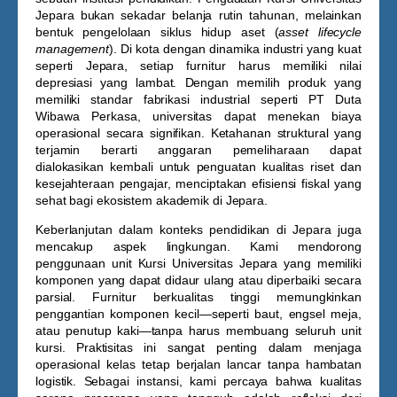
Jepara
bukan sekadar belanja rutin tahunan, melainkan
bentuk pengelolaan siklus hidup aset (
asset lifecycle
management
). Di kota dengan dinamika industri yang kuat
seperti Jepara, setiap furnitur harus memiliki nilai
depresiasi yang lambat. Dengan memilih produk yang
memiliki standar fabrikasi industrial seperti PT Duta
Wibawa Perkasa, universitas dapat menekan biaya
operasional secara signifikan. Ketahanan struktural yang
terjamin berarti anggaran pemeliharaan dapat
dialokasikan kembali untuk penguatan kualitas riset dan
kesejahteraan pengajar, menciptakan efisiensi fiskal yang
sehat bagi ekosistem akademik di Jepara.
Keberlanjutan dalam konteks pendidikan di Jepara juga
mencakup aspek lingkungan. Kami mendorong
penggunaan unit
Kursi Universitas Jepara
yang memiliki
komponen yang dapat didaur ulang atau diperbaiki secara
parsial. Furnitur berkualitas tinggi memungkinkan
penggantian komponen kecil—seperti baut, engsel meja,
atau penutup kaki—tanpa harus membuang seluruh unit
kursi. Praktisitas ini sangat penting dalam menjaga
operasional kelas tetap berjalan lancar tanpa hambatan
logistik. Sebagai instansi, kami percaya bahwa kualitas