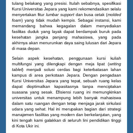
tulang belakang yang presisi. Itulah sebabnya, spesifikasi
Kursi Universitas Jepara
yang kami rekomendasikan selalu
menyertakan fitur
lumbar support
dan busa cetak (
molded
foam
) yang tidak mudah kempis. Sebagai instansi, kami
memandang bahwa kegagalan dalam menyediakan
fasilitas duduk yang layak dapat berdampak buruk pada
kesehatan jangka panjang mahasiswa, yang pada
akhirnya akan menurunkan daya saing lulusan dari Jepara
di masa depan.
Selain aspek kesehatan, penggunaan kursi kuliah
multifungsi yang dilengkapi dengan meja lipat (
writing
tablet
) menjadi solusi cerdas bagi keterbatasan lahan
kampus di area perkotaan Jepara. Dengan pengadaan
Kursi Universitas Jepara
yang tepat, sebuah ruang kelas
dapat dioptimalkan kapasitasnya tanpa menciptakan
suasana yang sesak. Efisiensi ruang ini memungkinkan
universitas untuk menampung lebih banyak mahasiswa
dalam satu ruangan dengan tetap menjaga jarak sirkulasi
udara yang sehat. Hal ini merupakan bagian dari strategi
manajemen fasilitas yang modern dan berkelanjutan, yang
kini tengah kami galakkan di seluruh lini pendidikan tinggi
di Kota Ukir ini.