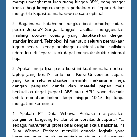
mampu menghemat luas ruang hingga 35%, yang sangat
krusial bagi kampus-kampus perkotaan di Jepara dalam
mengelola kapasitas mahasiswa secara optimal.
2. Bagaimana ketahanan rangka besi terhadap udara
pesisir Jepara?
Sangat tangguh, asalkan menggunakan
finishing
powder coating
yang diaplikasikan dengan
standar industri. Teknologi ini menutup seluruh permukaan
logam secara kedap sehingga oksidasi akibat salinitas
udara laut di Jepara tidak dapat merusak struktur internal
baja.
3. Apakah meja lipat pada kursi ini kuat menahan beban
laptop yang berat?
Tentu, unit
Kursi Universitas Jepara
yang kami rekomendasikan memiliki mekanisme meja
dengan pengunci ganda dan material papan meja
berkualitas tinggi (seperti ABS atau HPL) yang didesain
untuk menahan beban kerja hingga 10-15 kg tanpa
mengalami kemiringan.
4. Apakah PT Duta Wibawa Perkasa menyediakan
pengiriman langsung ke alamat universitas di Jepara?
Ya,
sebagai manufaktur profesional dengan skala nasional, PT
Duta Wibawa Perkasa memiliki armada logistik yang
berpengalaman untuk mengirimkan ribuan unit pesanan