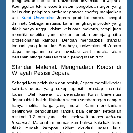
penggunaan intensif di universitas-universitas di Jepara.
Keunggulan teknis seperti sistem pengelasan argon yang
halus dan pelapisan antikarat
powder coating
menjadikan
unit
Kursi Universitas
Jepara
produksi mereka sangat
diminati. Sebagai instansi, kami menghargai produk yang
tidak hanya unggul dalam kekuatan mekanis, tetapi juga
memiliki estetika yang elegan untuk menunjang citra
profesionalitas kampus. Dengan mengadopsi standar
industri yang kuat dari Surabaya, universitas di Jepara
dapat menjamin bahwa investasi aset mereka akan
bertahan hingga belasan tahun penggunaan rutin.
Standar Material: Menghadapi Korosi di
Wilayah Pesisir Jepara
Sebagai kota pelabuhan dan pesisir, Jepara memiliki kadar
salinitas udara yang cukup agresif terhadap material
logam. Oleh karena itu, pengadaan
Kursi Universitas
Jepara
tidak boleh dilakukan secara sembarangan dengan
hanya melihat harga yang murah. Kami menekankan
pentingnya penggunaan rangka baja dengan ketebalan
minimal 1,2 mm yang telah melewati proses
anti-rust
treatment
. Material ini memastikan bahwa kaki-kaki kursi
tidak mudah keropos akibat oksidasi udara laut.