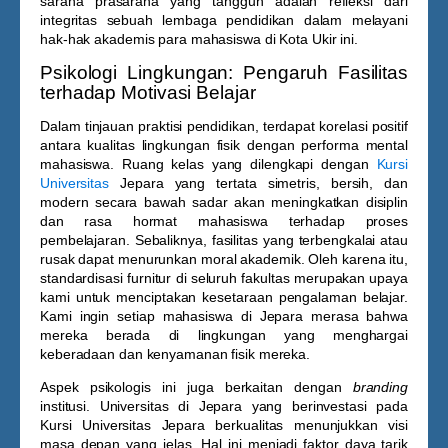
sarana prasarana yang tangguh adalah refleksi dari
integritas sebuah lembaga pendidikan dalam melayani
hak-hak akademis para mahasiswa di Kota Ukir ini.
Psikologi Lingkungan: Pengaruh Fasilitas
terhadap Motivasi Belajar
Dalam tinjauan praktisi pendidikan, terdapat korelasi positif
antara kualitas lingkungan fisik dengan performa mental
mahasiswa. Ruang kelas yang dilengkapi dengan
Kursi
Universitas
Jepara
yang tertata simetris, bersih, dan
modern secara bawah sadar akan meningkatkan disiplin
dan rasa hormat mahasiswa terhadap proses
pembelajaran. Sebaliknya, fasilitas yang terbengkalai atau
rusak dapat menurunkan moral akademik. Oleh karena itu,
standardisasi furnitur di seluruh fakultas merupakan upaya
kami untuk menciptakan kesetaraan pengalaman belajar.
Kami ingin setiap mahasiswa di Jepara merasa bahwa
mereka berada di lingkungan yang menghargai
keberadaan dan kenyamanan fisik mereka.
Aspek psikologis ini juga berkaitan dengan
branding
institusi. Universitas di Jepara yang berinvestasi pada
Kursi Universitas Jepara
berkualitas menunjukkan visi
masa depan yang jelas. Hal ini menjadi faktor daya tarik