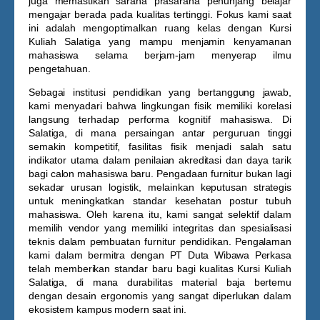
juga memastikan sarana prasarana penunjang belajar
mengajar berada pada kualitas tertinggi. Fokus kami saat
ini adalah mengoptimalkan ruang kelas dengan
Kursi
Kuliah Salatiga
yang mampu menjamin kenyamanan
mahasiswa selama berjam-jam menyerap ilmu
pengetahuan.
Sebagai institusi pendidikan yang bertanggung jawab,
kami menyadari bahwa lingkungan fisik memiliki korelasi
langsung terhadap performa kognitif mahasiswa. Di
Salatiga, di mana persaingan antar perguruan tinggi
semakin kompetitif, fasilitas fisik menjadi salah satu
indikator utama dalam penilaian akreditasi dan daya tarik
bagi calon mahasiswa baru. Pengadaan furnitur bukan lagi
sekadar urusan logistik, melainkan keputusan strategis
untuk meningkatkan standar kesehatan postur tubuh
mahasiswa. Oleh karena itu, kami sangat selektif dalam
memilih vendor yang memiliki integritas dan spesialisasi
teknis dalam pembuatan furnitur pendidikan. Pengalaman
kami dalam bermitra dengan PT Duta Wibawa Perkasa
telah memberikan standar baru bagi kualitas
Kursi Kuliah
Salatiga
, di mana durabilitas material baja bertemu
dengan desain ergonomis yang sangat diperlukan dalam
ekosistem kampus modern saat ini.