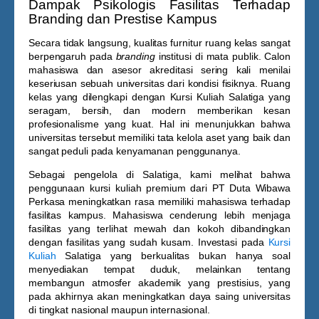
Dampak Psikologis Fasilitas Terhadap
Branding dan Prestise Kampus
Secara tidak langsung, kualitas furnitur ruang kelas sangat
berpengaruh pada
branding
institusi di mata publik. Calon
mahasiswa dan asesor akreditasi sering kali menilai
keseriusan sebuah universitas dari kondisi fisiknya. Ruang
kelas yang dilengkapi dengan
Kursi Kuliah Salatiga
yang
seragam, bersih, dan modern memberikan kesan
profesionalisme yang kuat. Hal ini menunjukkan bahwa
universitas tersebut memiliki tata kelola aset yang baik dan
sangat peduli pada kenyamanan penggunanya.
Sebagai pengelola di Salatiga, kami melihat bahwa
penggunaan kursi kuliah premium dari PT Duta Wibawa
Perkasa meningkatkan rasa memiliki mahasiswa terhadap
fasilitas kampus. Mahasiswa cenderung lebih menjaga
fasilitas yang terlihat mewah dan kokoh dibandingkan
dengan fasilitas yang sudah kusam. Investasi pada
Kursi
Kuliah
Salatiga
yang berkualitas bukan hanya soal
menyediakan tempat duduk, melainkan tentang
membangun atmosfer akademik yang prestisius, yang
pada akhirnya akan meningkatkan daya saing universitas
di tingkat nasional maupun internasional.