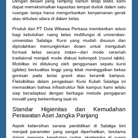
Dengan desain yang ramping namun tetap stabil, kami
dapat memaksimalkan kapasitas tempat duduk dalam satu
ruangan tanpa harus mengorbankan kenyamanan gerak
atau sirkulasi udara di dalam kelas.
Produk dari PT Duta Wibawa Perkasa memberikan solusi
bagi kebutuhan ruang kelas multifungsi di universitas-
universitas Salatiga. Kursi yang mudah disusun dan
dipindahkan memungkinkan dosen untuk mengubah
formasi kelas secara instan—dari mode ceramah
tradisional menjadi mode diskusi kelompok (
round table
).
Mobilitas ini didukung oleh penggunaan sepatu kursi
(
glides
) berkualitas tinggi yang tidak meninggalkan bekas
goresan pada lantai granit atau keramik kampus.
Fleksibilitas dalam pengadaan
Kursi Kuliah Salatiga
ini
memastikan bahwa infrastruktur fisik kampus kami selalu
siap beradaptasi dengan berbagai metode pengajaran
inovatif yang berkembang saat ini.
Standar Higienitas dan Kemudahan
Perawatan Aset Jangka Panjang
Aspek kebersihan sarana pendidikan di Salatiga kini
menjadi parameter yang sangat diperhatikan, terutama
dalam menjaga kesehatan civitas akademika di ruang