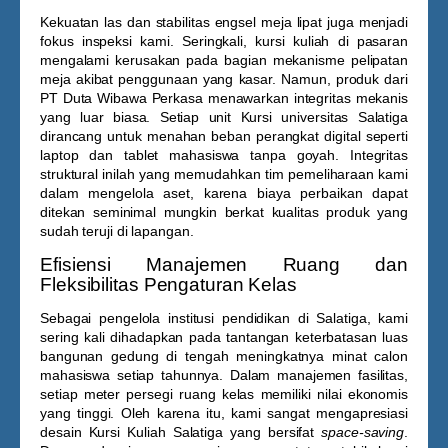
Kekuatan las dan stabilitas engsel meja lipat juga menjadi
fokus inspeksi kami. Seringkali, kursi kuliah di pasaran
mengalami kerusakan pada bagian mekanisme pelipatan
meja akibat penggunaan yang kasar. Namun, produk dari
PT Duta Wibawa Perkasa menawarkan integritas mekanis
yang luar biasa. Setiap unit
Kursi universitas Salatiga
dirancang untuk menahan beban perangkat digital seperti
laptop dan tablet mahasiswa tanpa goyah. Integritas
struktural inilah yang memudahkan tim pemeliharaan kami
dalam mengelola aset, karena biaya perbaikan dapat
ditekan seminimal mungkin berkat kualitas produk yang
sudah teruji di lapangan.
Efisiensi Manajemen Ruang dan
Fleksibilitas Pengaturan Kelas
Sebagai pengelola institusi pendidikan di Salatiga, kami
sering kali dihadapkan pada tantangan keterbatasan luas
bangunan gedung di tengah meningkatnya minat calon
mahasiswa setiap tahunnya. Dalam manajemen fasilitas,
setiap meter persegi ruang kelas memiliki nilai ekonomis
yang tinggi. Oleh karena itu, kami sangat mengapresiasi
desain
Kursi Kuliah Salatiga
yang bersifat
space-saving
.