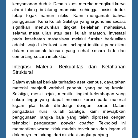
kenyamanan duduk. Desain kursi mereka mengikuti kurva
alami tulang belakang manusia, sehingga posisi duduk
tetap tegak namun rileks. Kami mengamati bahwa
penggunaan
Kursi Kuliah Salatiga
yang ergonomis secara
signifikan menurunkan tingkat kelelahan mahasiswa
selama masa ujian atau sesi kuliah maraton. Investasi
pada kesehatan mahasiswa melalui furnitur berkualitas
adalah wujud dedikasi kami sebagai institusi pendidikan
dalam mencetak lulusan yang sehat secara fisik dan
cemerlang secara intelektual.
Integrasi Material Berkualitas dan Ketahanan
Struktural
Dalam evaluasi berkala terhadap aset kampus, daya tahan
material menjadi variabel penentu yang paling krusial.
Salatiga, meski sejuk, memiliki tingkat kelembapan yang
cukup tinggi yang dapat memicu korosi pada material
logam jika tidak dilindungi dengan benar. Dalam
pengadaan
Kursi Kuliah Salatiga
, kami mewajibkan
penggunaan rangka baja yang telah diproses dengan
teknologi pengecatan
powder coating
. Teknologi ini
memastikan warna tidak mudah terkelupas dan logam di
dalamnya terlindungi dari oksidasi jangka panjang.