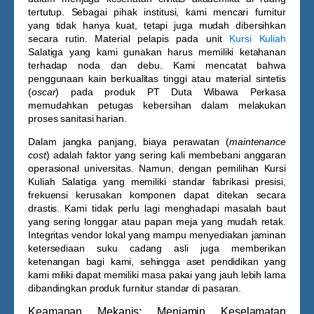
tertutup. Sebagai pihak institusi, kami mencari furnitur
yang tidak hanya kuat, tetapi juga mudah dibersihkan
secara rutin. Material pelapis pada unit
Kursi Kuliah
Salatiga
yang kami gunakan harus memiliki ketahanan
terhadap noda dan debu. Kami mencatat bahwa
penggunaan kain berkualitas tinggi atau material sintetis
(
oscar
) pada produk PT Duta Wibawa Perkasa
memudahkan petugas kebersihan dalam melakukan
proses sanitasi harian.
Dalam jangka panjang, biaya perawatan (
maintenance
cost
) adalah faktor yang sering kali membebani anggaran
operasional universitas. Namun, dengan pemilihan
Kursi
Kuliah Salatiga
yang memiliki standar fabrikasi presisi,
frekuensi kerusakan komponen dapat ditekan secara
drastis. Kami tidak perlu lagi menghadapi masalah baut
yang sering longgar atau papan meja yang mudah retak.
Integritas vendor lokal yang mampu menyediakan jaminan
ketersediaan suku cadang asli juga memberikan
ketenangan bagi kami, sehingga aset pendidikan yang
kami miliki dapat memiliki masa pakai yang jauh lebih lama
dibandingkan produk furnitur standar di pasaran.
Keamanan Mekanis: Menjamin Keselamatan