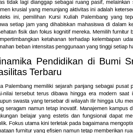
as tidak lagi dianggap sebagai ruang pasif, melainkan 
men krusial yang menunjang aktivitas ini adalah keters
teks ini, pemilihan
Kursi Kuliah Palembang
yang tepa
hwa setiap jam yang dihabiskan mahasiswa di dalam ke
ehatan fisik dan fokus kognitif mereka. Memilih furnitur 
mpertimbangkan ketahanan terhadap kelembapan udar
ahan beban intensitas penggunaan yang tinggi setiap ha
inamika Pendidikan di Bumi Sr
asilitas Terbaru
ta Palembang memiliki sejarah panjang sebagai pusat 
ai-nilai tersebut terus dibawa hingga era modern saat 
pun swasta yang tersebar di wilayah Ilir hingga Ulu me
ng seragam namun tetap inovatif. Manajemen kampus 
gkungan belajar yang estetis dan fungsional dapat men
lik. Fokus utama kini terletak pada bagaimana mengopt
ataan furnitur yang efisien namun tetap memberikan ru