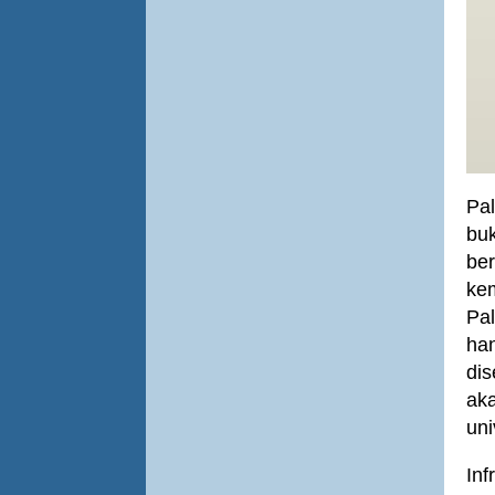
Pa
buk
be
kem
Pa
han
di
ak
uni
Inf