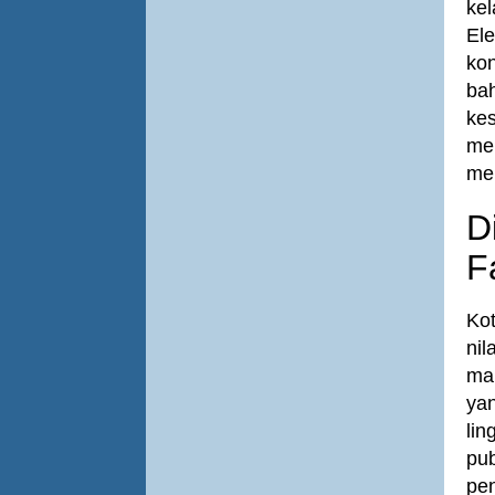
kel
Ele
kon
ba
kes
me
men
D
F
Ko
nil
mau
ya
lin
pub
pen