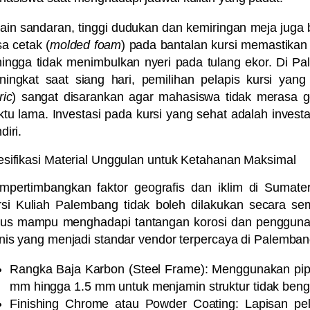
ain sandaran, tinggi dudukan dan kemiringan meja juga
a cetak (
molded foam
) pada bantalan kursi memastikan 
ingga tidak menimbulkan nyeri pada tulang ekor. Di P
ingkat saat siang hari, pemilihan pelapis kursi yang 
ric
) sangat disarankan agar mahasiswa tidak merasa 
tu lama. Investasi pada kursi yang sehat adalah invest
diri.
sifikasi Material Unggulan untuk Ketahanan Maksimal
pertimbangkan faktor geografis dan iklim di Sumater
rsi Kuliah Palembang
tidak boleh dilakukan secara se
rus mampu menghadapi tantangan korosi dan penggunaan
nis yang menjadi standar vendor terpercaya di Palembang
Rangka Baja Karbon (Steel Frame):
Menggunakan pipa
mm hingga 1.5 mm untuk menjamin struktur tidak beng
Finishing Chrome atau Powder Coating:
Lapisan pel