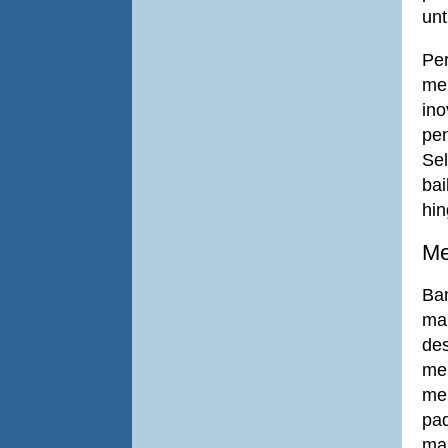
unt
Pe
men
ino
pen
Sel
ba
hin
Me
Ba
ma
de
men
mem
pad
mah