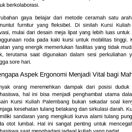
uk berkolaborasi.
rubahan gaya belajar dari metode ceramah satu arah m
untut furnitur yang fleksibel. Di sinilah
Kursi Kulia
vasi, mulai dari desain meja lipat yang lebih luas unt
ggunaan roda pada kaki kursi untuk mobilitas tinggi. 
atan yang energik memerlukan fasilitas yang tidak muda
ik, terutama saat digunakan dalam sesi perkuliahan 
gga sore hari.
ngapa Aspek Ergonomi Menjadi Vital bagi M
nyak orang meremehkan dampak dari posisi duduk 
hasiswa, hal ini bisa menjadi penghambat utama dal
sain
Kursi Kuliah Palembang
bukan sekadar soal keny
jaga kesehatan tulang belakang dan sirkulasi darah. K
iliki sandaran yang mengikuti kurva alami tulang pu
a otot lumbal. Hal ini sangat penting untuk mencegah
asiswa saat menghadapi jadwal kuliah yang padat.