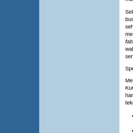
Sel
bus
seh
men
fab
wak
sen
Spe
Mem
Ku
ha
tek