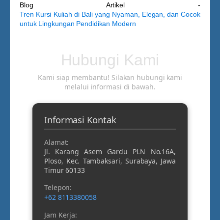
Blog Artikel -
Tren Kursi Kuliah di Bali yang Nyaman, Elegan, dan Cocok
untuk Lingkungan Pendidikan Modern
Hubungi Kami
Kami siap membantu! Silakan hubungi kami
melalui informasi di bawah.
Informasi Kontak
Alamat:
Jl. Karang Asem Gardu PLN No.16A,
Ploso, Kec. Tambaksari, Surabaya, Jawa
Timur 60133
Telepon:
+62 8113380058
Jam Kerja: