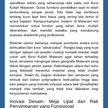
spesifikasi teknis yang seharusnya ada pada unit
Kursi
Kuliah Mataram
. Dunia furniture pendidikan saat ini telah
berkembang sangat pesat. Kita tidak lagi berbicara
tentang kursi lipat besi biasa yang sering kita temui di
acara hajatan. Kampus-kampus modern di Mataram kini
memerlukan solusi furnitur yang tahan lama, mudah
dibersihkan, dan memiliki estetika yang mendukung
suasana akademik yang profesional.
Material utama biasanya menjadi pembeda antara kursi
berkualitas dan kursi "sekali pakai". Rangka baja yang kuat
dengan lapisan cat
powder coating
menjadi standar wajib
untuk unit
Kursi Kuliah Mataram
agar tahan terhadap
karat, terutama mengingat lokasi geografis Mataram yang
dekat dengan pesisir pantai. Kelembapan udara dan suhu
yang fluktuatif menuntut material yang tidak mudah
keropos. Selain itu, bagian dudukan dan sandaran yang
terbuat dari bahan polipropilena berkualitas tinggi atau
kain pelapis yang memiliki sirkulasi udara baik (
breathable
)
menjadi nilai tambah yang tidak bisa diabaikan bagi
kenyamanan mahasiswa.
Inovasi Desain: Meja Lipat dan Rak
Penyimpanan yang Fungsional