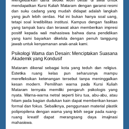
Mengeluarkan dana sedikit lebih besar di awal untuk
mendapatkan
Kursi Kuliah Mataram
dengan garansi resmi
dan suku cadang yang mudah didapat adalah langkah
yang jauh lebih cerdas. Hal ini bukan hanya soal uang,
tetapi soal kredibilitas institusi. Kampus dengan fasilitas
yang tampak baru dan terawat akan memberikan impresi
positif kepada wali mahasiswa bahwa dana pendidikan
yang kami bayarkan dikelola dengan penuh tanggung
jawab untuk kenyamanan anak-anak kami.
Psikologi Warna dan Desain: Menciptakan Suasana
Akademik yang Kondusif
Mataram dikenal sebagai kota yang teduh dan religius.
Estetika ruang kelas pun seharusnya mampu
merefleksikan ketenangan tersebut tanpa meninggalkan
kesan modern. Pemilihan warna pada
Kursi Kuliah
Mataram
ternyata memiliki pengaruh psikologis yang
nyata. Warna-warna netral seperti biru tua, abu-abu, atau
hitam pada bagian dudukan kain dapat memberikan kesan
formal dan fokus. Sebaliknya, penggunaan material plastik
polipropilena dengan warna yang lebih segar pada ruang-
ruang kreatif dapat merangsang daya imajinasi
mahasiswa.