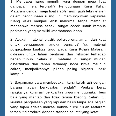
1. Mengapa harus memilih kursi dengan meja lipat
daripada meja terpisah?
Penggunaan
Kursi Kuliah
Mataram
dengan meja lipat (
tablet arm
) jauh lebih efisien
dalam penggunaan ruang. Ini memungkinkan kapasitas
ruang kelas menjadi lebih maksimal tanpa membuat
mahasiswa merasa sesak, sangat cocok untuk kampus
perkotaan yang memiliki keterbatasan lahan.
2. Apakah material plastik polipropilena aman dan kuat
untuk penggunaan jangka panjang?
Ya, material
polipropilena kualitas tinggi pada
Kursi Kuliah Mataram
didesain untuk tahan benturan dan fleksibel terhadap
beban tubuh. Selain itu, material ini sangat mudah
dibersihkan dan tahan terhadap noda kimia maupun
cairan, menjadikannya pilihan paling higienis untuk
kampus.
3. Bagaimana cara membedakan kursi kuliah asli dengan
barang tiruan berkualitas rendah?
Periksa berat
rangkanya; kursi asli berkualitas tinggi menggunakan besi
baja yang mantap dan tidak terasa kosong. Selain itu,
kualitas pengelasan yang rapi dan halus tanpa ada bagian
yang tajam adalah indikasi bahwa
Kursi Kuliah Mataram
tersebut diproduksi dengan standar industri yang ketat.