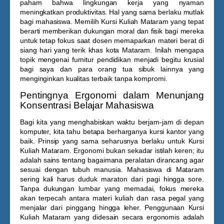
paham bahwa lingkungan kerja yang nyaman
meningkatkan produktivitas. Hal yang sama berlaku mutlak
bagi mahasiswa. Memilih
Kursi Kuliah Mataram
yang tepat
berarti memberikan dukungan moral dan fisik bagi mereka
untuk tetap fokus saat dosen memaparkan materi berat di
siang hari yang terik khas kota Mataram. Inilah mengapa
topik mengenai furnitur pendidikan menjadi begitu krusial
bagi saya dan para orang tua sibuk lainnya yang
menginginkan kualitas terbaik tanpa kompromi.
Pentingnya Ergonomi dalam Menunjang
Konsentrasi Belajar Mahasiswa
Bagi kita yang menghabiskan waktu berjam-jam di depan
komputer, kita tahu betapa berharganya kursi kantor yang
baik. Prinsip yang sama seharusnya berlaku untuk
Kursi
Kuliah Mataram
. Ergonomi bukan sekadar istilah keren; itu
adalah sains tentang bagaimana peralatan dirancang agar
sesuai dengan tubuh manusia. Mahasiswa di Mataram
sering kali harus duduk maraton dari pagi hingga sore.
Tanpa dukungan lumbar yang memadai, fokus mereka
akan terpecah antara materi kuliah dan rasa pegal yang
menjalar dari pinggang hingga leher. Penggunaan
Kursi
Kuliah Mataram
yang didesain secara ergonomis adalah