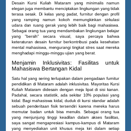
Desain
Kursi Kuliah Mataram
yang minimalis namun
elegan juga membantu menciptakan lingkungan yang tidak
terasa sesak. Di kelas yang padat, furnitur dengan profil
yang ramping namun kokoh memungkinkan sirkulasi
udara dan ruang gerak yang lebih baik bagi mahasiswa.
Sebagai orang tua yang mendambakan lingkungan belajar
yang "bersih" secara visual, saya percaya bahwa
keteraturan desain furnitur berkontribusi pada kesehatan
mental mahasiswa, mengurangi tingkat stres saat mereka
menghadapi minggu-minggu ujian yang berat.
Menjamin Inklusivitas: Fasilitas untuk
Mahasiswa Bertangan Kidal
Satu hal yang sering terlupakan dalam pengadaan furnitur
pendidikan di Mataram adalah inklusivitas. Mayoritas
Kursi
Kuliah Mataram
didesain dengan meja lipat di sisi kanan.
Padahal, secara statistik, ada sekitar 10% populasi yang
kidal. Bagi mahasiswa kidal, duduk di kursi standar adalah
sebuah penderitaan fisik tersendiri karena mereka harus
memutar badan untuk bisa menulis. Sebagai orang tua
yang menjunjung tinggi keadilan dalam akses fasilitas,
saya sangat mengapresiasi kampus-kampus di Mataram
yang menyediakan unit khusus meja kiri dalam setiap