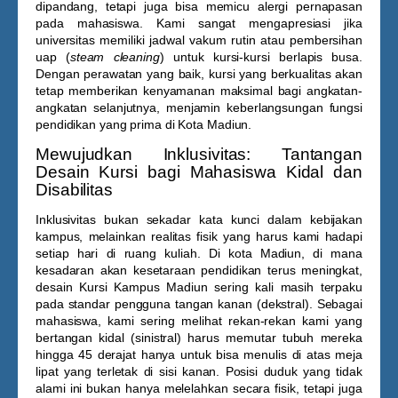
dipandang, tetapi juga bisa memicu alergi pernapasan
pada mahasiswa. Kami sangat mengapresiasi jika
universitas memiliki jadwal vakum rutin atau pembersihan
uap (
steam cleaning
) untuk kursi-kursi berlapis busa.
Dengan perawatan yang baik, kursi yang berkualitas akan
tetap memberikan kenyamanan maksimal bagi angkatan-
angkatan selanjutnya, menjamin keberlangsungan fungsi
pendidikan yang prima di Kota Madiun.
Mewujudkan Inklusivitas: Tantangan
Desain Kursi bagi Mahasiswa Kidal dan
Disabilitas
Inklusivitas bukan sekadar kata kunci dalam kebijakan
kampus, melainkan realitas fisik yang harus kami hadapi
setiap hari di ruang kuliah. Di kota Madiun, di mana
kesadaran akan kesetaraan pendidikan terus meningkat,
desain
Kursi Kampus Madiun
sering kali masih terpaku
pada standar pengguna tangan kanan (dekstral). Sebagai
mahasiswa, kami sering melihat rekan-rekan kami yang
bertangan kidal (sinistral) harus memutar tubuh mereka
hingga 45 derajat hanya untuk bisa menulis di atas meja
lipat yang terletak di sisi kanan. Posisi duduk yang tidak
alami ini bukan hanya melelahkan secara fisik, tetapi juga