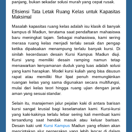
panjang, bukan sekadar solusi murah yang cepat rusak.
Efisiensi Tata Letak Ruang Kelas untuk Kapasitas
Maksimal
Masalah kapasitas ruang kelas adalah isu klasik di banyak
kampus di Madiun, terutama saat pendaftaran mahasiswa
baru meningkat tajam. Sebagai mahasiswa, kami sering
merasa ruang kelas menjadi terlalu sesak dan pengap
ketika dipaksakan menampung terlalu banyak kursi. Di
sinilah kecerdasan desain
Kursi Kampus Madiun
diuji.
Kursi yang memiliki desain ramping namun tetap
menawarkan kenyamanan duduk yang luas adalah solusi
yang kami harapkan. Model kursi kuliah yang bisa disusun
rapat atau memiliki fitur lipat penuh memungkinkan
ruangan kelas yang sama digunakan secara multifungsi,
mulai dari kelas teori hingga ruang ujian dengan jarak
aman yang sesuai standar.
Selain itu, manajemen jalur pejalan kaki di antara barisan
kursi sangat krusial bagi keselamatan kami. Kursi-kursi
yang kaki-kakinya terlalu lebar sering kali membuat kami
tersandung saat hendak masuk atau keluar barisan.
Desain kaki unit
Kursi Kampus
Madiun
yang efisien akan
menciptakan alur pergerakan yang lebih lancar di dalam