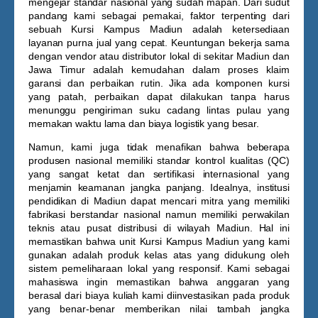
mengejar standar nasional yang sudah mapan. Dari sudut
pandang kami sebagai pemakai, faktor terpenting dari
sebuah
Kursi Kampus Madiun
adalah ketersediaan
layanan purna jual yang cepat. Keuntungan bekerja sama
dengan vendor atau distributor lokal di sekitar Madiun dan
Jawa Timur adalah kemudahan dalam proses klaim
garansi dan perbaikan rutin. Jika ada komponen kursi
yang patah, perbaikan dapat dilakukan tanpa harus
menunggu pengiriman suku cadang lintas pulau yang
memakan waktu lama dan biaya logistik yang besar.
Namun, kami juga tidak menafikan bahwa beberapa
produsen nasional memiliki standar kontrol kualitas (QC)
yang sangat ketat dan sertifikasi internasional yang
menjamin keamanan jangka panjang. Idealnya, institusi
pendidikan di Madiun dapat mencari mitra yang memiliki
fabrikasi berstandar nasional namun memiliki perwakilan
teknis atau pusat distribusi di wilayah Madiun. Hal ini
memastikan bahwa unit
Kursi Kampus Madiun
yang kami
gunakan adalah produk kelas atas yang didukung oleh
sistem pemeliharaan lokal yang responsif. Kami sebagai
mahasiswa ingin memastikan bahwa anggaran yang
berasal dari biaya kuliah kami diinvestasikan pada produk
yang benar-benar memberikan nilai tambah jangka