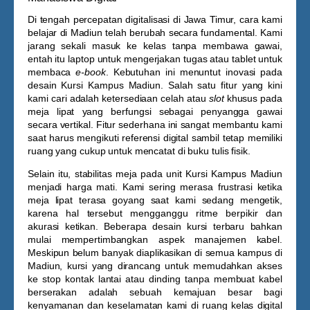
Di tengah percepatan digitalisasi di Jawa Timur, cara kami
belajar di Madiun telah berubah secara fundamental. Kami
jarang sekali masuk ke kelas tanpa membawa gawai,
entah itu laptop untuk mengerjakan tugas atau tablet untuk
membaca
e-book
. Kebutuhan ini menuntut inovasi pada
desain
Kursi Kampus Madiun
. Salah satu fitur yang kini
kami cari adalah ketersediaan celah atau
slot
khusus pada
meja lipat yang berfungsi sebagai penyangga gawai
secara vertikal. Fitur sederhana ini sangat membantu kami
saat harus mengikuti referensi digital sambil tetap memiliki
ruang yang cukup untuk mencatat di buku tulis fisik.
Selain itu, stabilitas meja pada unit
Kursi Kampus Madiun
menjadi harga mati. Kami sering merasa frustrasi ketika
meja lipat terasa goyang saat kami sedang mengetik,
karena hal tersebut mengganggu ritme berpikir dan
akurasi ketikan. Beberapa desain kursi terbaru bahkan
mulai mempertimbangkan aspek manajemen kabel.
Meskipun belum banyak diaplikasikan di semua kampus di
Madiun, kursi yang dirancang untuk memudahkan akses
ke stop kontak lantai atau dinding tanpa membuat kabel
berserakan adalah sebuah kemajuan besar bagi
kenyamanan dan keselamatan kami di ruang kelas digital