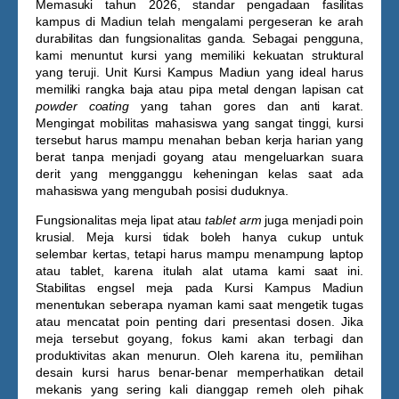
Memasuki tahun 2026, standar pengadaan fasilitas
kampus di Madiun telah mengalami pergeseran ke arah
durabilitas dan fungsionalitas ganda. Sebagai pengguna,
kami menuntut kursi yang memiliki kekuatan struktural
yang teruji. Unit
Kursi Kampus Madiun
yang ideal harus
memiliki rangka baja atau pipa metal dengan lapisan cat
powder coating
yang tahan gores dan anti karat.
Mengingat mobilitas mahasiswa yang sangat tinggi, kursi
tersebut harus mampu menahan beban kerja harian yang
berat tanpa menjadi goyang atau mengeluarkan suara
derit yang mengganggu keheningan kelas saat ada
mahasiswa yang mengubah posisi duduknya.
Fungsionalitas meja lipat atau
tablet arm
juga menjadi poin
krusial. Meja kursi tidak boleh hanya cukup untuk
selembar kertas, tetapi harus mampu menampung laptop
atau tablet, karena itulah alat utama kami saat ini.
Stabilitas engsel meja pada
Kursi Kampus Madiun
menentukan seberapa nyaman kami saat mengetik tugas
atau mencatat poin penting dari presentasi dosen. Jika
meja tersebut goyang, fokus kami akan terbagi dan
produktivitas akan menurun. Oleh karena itu, pemilihan
desain kursi harus benar-benar memperhatikan detail
mekanis yang sering kali dianggap remeh oleh pihak