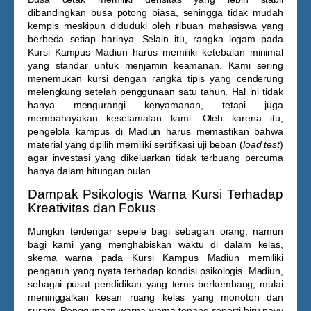
dibandingkan busa potong biasa, sehingga tidak mudah
kempis meskipun diduduki oleh ribuan mahasiswa yang
berbeda setiap harinya. Selain itu, rangka logam pada
Kursi Kampus Madiun
harus memiliki ketebalan minimal
yang standar untuk menjamin keamanan. Kami sering
menemukan kursi dengan rangka tipis yang cenderung
melengkung setelah penggunaan satu tahun. Hal ini tidak
hanya mengurangi kenyamanan, tetapi juga
membahayakan keselamatan kami. Oleh karena itu,
pengelola kampus di Madiun harus memastikan bahwa
material yang dipilih memiliki sertifikasi uji beban (
load test
)
agar investasi yang dikeluarkan tidak terbuang percuma
hanya dalam hitungan bulan.
Dampak Psikologis Warna Kursi Terhadap
Kreativitas dan Fokus
Mungkin terdengar sepele bagi sebagian orang, namun
bagi kami yang menghabiskan waktu di dalam kelas,
skema warna pada
Kursi Kampus Madiun
memiliki
pengaruh yang nyata terhadap kondisi psikologis. Madiun,
sebagai pusat pendidikan yang terus berkembang, mulai
meninggalkan kesan ruang kelas yang monoton dan
suram. Penggunaan warna-warna tenang seperti biru navy