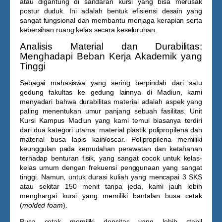
atau digantung di sandaran kursi yang bisa merusak
postur duduk. Ini adalah bentuk efisiensi desain yang
sangat fungsional dan membantu menjaga kerapian serta
kebersihan ruang kelas secara keseluruhan.
Analisis Material dan Durabilitas:
Menghadapi Beban Kerja Akademik yang
Tinggi
Sebagai mahasiswa yang sering berpindah dari satu
gedung fakultas ke gedung lainnya di Madiun, kami
menyadari bahwa durabilitas material adalah aspek yang
paling menentukan umur panjang sebuah fasilitas. Unit
Kursi Kampus Madiun
yang kami temui biasanya terdiri
dari dua kategori utama: material plastik polipropilena dan
material busa lapis kain/oscar. Polipropilena memiliki
keunggulan pada kemudahan perawatan dan ketahanan
terhadap benturan fisik, yang sangat cocok untuk kelas-
kelas umum dengan frekuensi penggunaan yang sangat
tinggi. Namun, untuk durasi kuliah yang mencapai 3 SKS
atau sekitar 150 menit tanpa jeda, kami jauh lebih
menghargai kursi yang memiliki bantalan busa cetak
(
molded foam
).
Busa cetak memiliki densitas yang lebih stabil