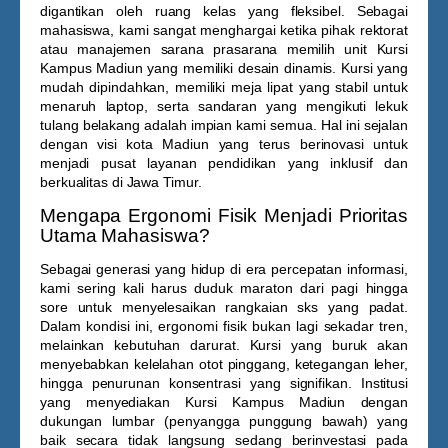
digantikan oleh ruang kelas yang fleksibel. Sebagai
mahasiswa, kami sangat menghargai ketika pihak rektorat
atau manajemen sarana prasarana memilih unit
Kursi
Kampus Madiun
yang memiliki desain dinamis. Kursi yang
mudah dipindahkan, memiliki meja lipat yang stabil untuk
menaruh laptop, serta sandaran yang mengikuti lekuk
tulang belakang adalah impian kami semua. Hal ini sejalan
dengan visi kota Madiun yang terus berinovasi untuk
menjadi pusat layanan pendidikan yang inklusif dan
berkualitas di Jawa Timur.
Mengapa Ergonomi Fisik Menjadi Prioritas
Utama Mahasiswa?
Sebagai generasi yang hidup di era percepatan informasi,
kami sering kali harus duduk maraton dari pagi hingga
sore untuk menyelesaikan rangkaian sks yang padat.
Dalam kondisi ini, ergonomi fisik bukan lagi sekadar tren,
melainkan kebutuhan darurat. Kursi yang buruk akan
menyebabkan kelelahan otot pinggang, ketegangan leher,
hingga penurunan konsentrasi yang signifikan. Institusi
yang menyediakan
Kursi Kampus Madiun
dengan
dukungan lumbar (penyangga punggung bawah) yang
baik secara tidak langsung sedang berinvestasi pada