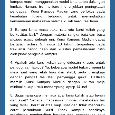
kampus masih menggunakan model lama tanpa dukungan
lumbar. Namun, tren terbaru menunjukkan peningkatan
pengadaan
Kursi Kampus Madiun
yang berfokus pada
kesehatan tulang belakang untuk meningkatkan
kenyamanan mahasiswa selama kuliah berdurasi lama.
3. Berapa lama masa pakai rata-rata kursi kuliah yang
berkualitas baik?
Dengan material rangka baja dan busa
molded foam
, sebuah unit
Kursi Kampus Madiun
dapat
bertahan antara 5 hingga 10 tahun, tergantung pada
frekuensi penggunaan dan kualitas pemeliharaan rutin
oleh pihak pengelola kampus.
4. Apakah ada kursi kuliah yang didesain khusus untuk
penggunaan laptop?
Ya, beberapa model terbaru memiliki
meja lipat yang lebih luas dan stabil, serta dilengkapi
dengan pengait tas atau penyangga gawai. Pastikan
memilih
Kursi Kampus Madiun
dengan ukuran meja
minimal cukup untuk menampung laptop 14 inci.
5. Bagaimana cara menjaga agar kursi kuliah tetap bersih
dan awet?
Sebagai mahasiswa, hindari meletakkan tas
yang terlalu berat di atas meja lipat dan tidak mencorat-
coret permukaan kursi. Pihak kampus sebaiknya
melakukan pembersihan berkala dan pengecekan baut