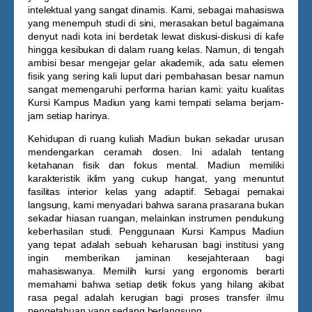
intelektual yang sangat dinamis. Kami, sebagai mahasiswa
yang menempuh studi di sini, merasakan betul bagaimana
denyut nadi kota ini berdetak lewat diskusi-diskusi di kafe
hingga kesibukan di dalam ruang kelas. Namun, di tengah
ambisi besar mengejar gelar akademik, ada satu elemen
fisik yang sering kali luput dari pembahasan besar namun
sangat memengaruhi performa harian kami: yaitu kualitas
Kursi Kampus Madiun
yang kami tempati selama berjam-
jam setiap harinya.
Kehidupan di ruang kuliah Madiun bukan sekadar urusan
mendengarkan ceramah dosen. Ini adalah tentang
ketahanan fisik dan fokus mental. Madiun memiliki
karakteristik iklim yang cukup hangat, yang menuntut
fasilitas interior kelas yang adaptif. Sebagai pemakai
langsung, kami menyadari bahwa sarana prasarana bukan
sekadar hiasan ruangan, melainkan instrumen pendukung
keberhasilan studi. Penggunaan
Kursi Kampus Madiun
yang tepat adalah sebuah keharusan bagi institusi yang
ingin memberikan jaminan kesejahteraan bagi
mahasiswanya. Memilih kursi yang ergonomis berarti
memahami bahwa setiap detik fokus yang hilang akibat
rasa pegal adalah kerugian bagi proses transfer ilmu
pengetahuan yang sedang berlangsung.