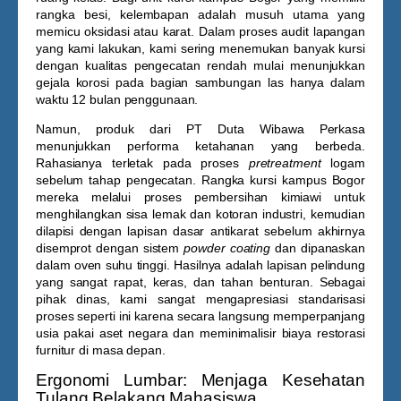
rangka besi, kelembapan adalah musuh utama yang
memicu oksidasi atau karat. Dalam proses audit lapangan
yang kami lakukan, kami sering menemukan banyak kursi
dengan kualitas pengecatan rendah mulai menunjukkan
gejala korosi pada bagian sambungan las hanya dalam
waktu 12 bulan penggunaan.
Namun, produk dari PT Duta Wibawa Perkasa
menunjukkan performa ketahanan yang berbeda.
Rahasianya terletak pada proses
pretreatment
logam
sebelum tahap pengecatan. Rangka
kursi kampus Bogor
mereka melalui proses pembersihan kimiawi untuk
menghilangkan sisa lemak dan kotoran industri, kemudian
dilapisi dengan lapisan dasar antikarat sebelum akhirnya
disemprot dengan sistem
powder coating
dan dipanaskan
dalam oven suhu tinggi. Hasilnya adalah lapisan pelindung
yang sangat rapat, keras, dan tahan benturan. Sebagai
pihak dinas, kami sangat mengapresiasi standarisasi
proses seperti ini karena secara langsung memperpanjang
usia pakai aset negara dan meminimalisir biaya restorasi
furnitur di masa depan.
Ergonomi Lumbar: Menjaga Kesehatan
Tulang Belakang Mahasiswa