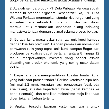
Bogor
berkarat atau terkelupas akibat oksidasi lingkungan.
2. Apakah semua produk PT Duta Wibawa Perkasa sudah
memenuhi standar ergonomi kesehatan?
Ya, PT Duta
Wibawa Perkasa menerapkan standar riset ergonomi yang
konsisten pada seluruh lini produk furnitur pendidikan
mereka untuk memastikan kesehatan tulang belakang
mahasiswa terjaga dengan optimal selama proses belajar.
3. Berapa lama masa pakai rata-rata unit kursi kampus
dengan kualitas premium?
Dengan pemakaian normal dan
perawatan rutin yang tepat, unit
kursi kampus Bogor
dari
produsen berkualitas dapat bertahan antara 8 hingga 12
tahun, menjadikannya investasi yang sangat efisien
dibandingkan produk ekonomis yang sering rusak dalam
2-3 tahun.
4. Bagaimana cara mengidentifikasi kualitas buatan kursi
yang baik saat proses tender?
Periksa ketebalan pipa besi
(minimal 1.2 mm), kerapian hasil pengelasan (tidak ada
sisa tajam), kualitas kepadatan busa (cepat kembali ke
bentuk semula), dan stabilitas mekanisme meja lipat saat
diberi tekanan beban tertentu.
5. Apakah tersedia layanan kustomisasi warna untuk