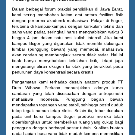
Dalam berbagai forum praktisi pendidikan di Jawa Barat,
kami sering membahas kaitan erat antara fasilitas fisik
dengan performa akademik mahasiswa. Pelajar di Bogor,
terutama di kampus-kampus dengan kurikulum teknis dan
sains yang padat, seringkali harus menghabiskan waktu 3
hingga 4 jam dalam satu sesi kuliah intensif. Jika
kursi
kampus Bogor
yang digunakan tidak memiliki dukungan
lumbar (punggung bawah) yang memadai, mahasiswa
akan cenderung membungkuk secara tidak sadar. Hal ini
tidak hanya menyebabkan kelelahan fisik, tetapi juga
mengurangi aliran oksigen ke otak yang berakibat pada
penurunan daya konsentrasi secara drastis.
Pengamatan kami terhadap desain anatomi produk PT
Duta Wibawa Perkasa menunjukkan adanya kurva
sandaran yang telah disesuaikan dengan antropometri
mahasiswa Indonesia. Punggung bagian bawah
mendapatkan topangan yang stabil, sehingga posisi duduk
tetap tegak namun tetap rileks. Selain itu, lebar dudukan
pada unit
kursi kampus Bogor
produksi mereka telah
diperhitungkan untuk memberikan ruang yang cukup bagi
pengguna dengan berbagai postur tubuh. Kualitas buatan
pada bagian busa yang tidak mudah kempes memastikan