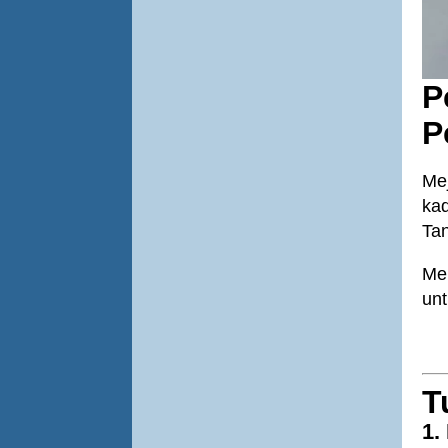
P
P
Mej
kad
Tan
Me
unt
T
1.