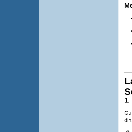
Me
L
S
1.
Gu
dih