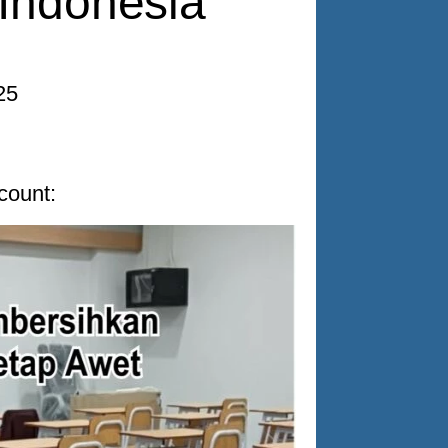
 Indonesia
25
 count: