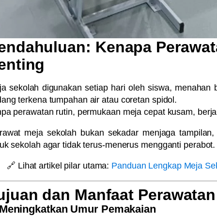
endahuluan: Kenapa Perawata
enting
a sekolah digunakan setiap hari oleh siswa, menahan b
ang terkena tumpahan air atau coretan spidol.
pa perawatan rutin, permukaan meja cepat kusam, berj
rawat meja sekolah bukan sekadar menjaga tampilan, 
uk sekolah agar tidak terus-menerus mengganti perabot.
🔗
Lihat artikel pilar utama:
Panduan Lengkap Meja Sek
ujuan dan Manfaat Perawatan
 Meningkatkan Umur Pemakaian