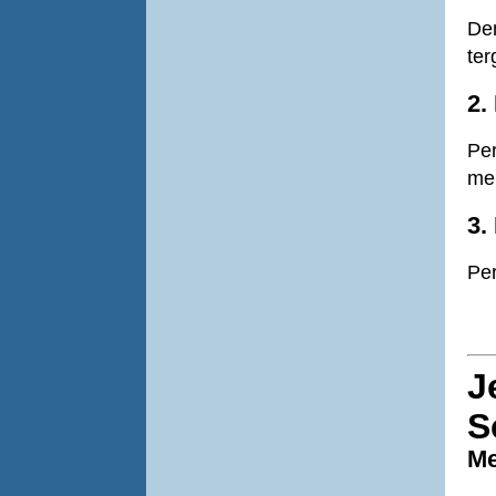
De
te
2.
Pe
me
3.
Per
J
S
Me