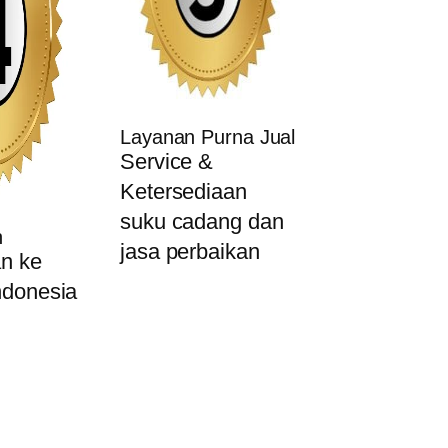
Layanan Purna Jual
Service &
Ketersediaan
suku cadang dan
n
jasa perbaikan
n ke
ndonesia