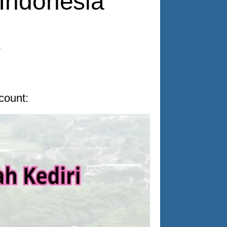
 Indonesia
5
 count: