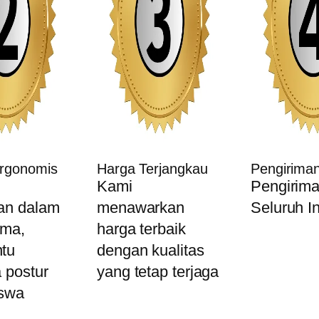
Ergonomis
Harga Terjangkau
Pengirima
n
Kami
Pengirima
an dalam
menawarkan
Seluruh I
ama,
harga terbaik
tu
dengan kualitas
 postur
yang tetap terjaga
iswa