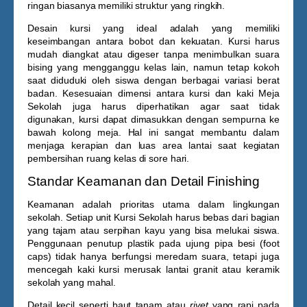
ringan biasanya memiliki struktur yang ringkih.
Desain kursi yang ideal adalah yang memiliki
keseimbangan antara bobot dan kekuatan. Kursi harus
mudah diangkat atau digeser tanpa menimbulkan suara
bising yang mengganggu kelas lain, namun tetap kokoh
saat diduduki oleh siswa dengan berbagai variasi berat
badan. Kesesuaian dimensi antara kursi dan kaki
Meja
Sekolah
juga harus diperhatikan agar saat tidak
digunakan, kursi dapat dimasukkan dengan sempurna ke
bawah kolong meja. Hal ini sangat membantu dalam
menjaga kerapian dan luas area lantai saat kegiatan
pembersihan ruang kelas di sore hari.
Standar Keamanan dan Detail Finishing
Keamanan adalah prioritas utama dalam lingkungan
sekolah. Setiap unit
Kursi Sekolah
harus bebas dari bagian
yang tajam atau serpihan kayu yang bisa melukai siswa.
Penggunaan penutup plastik pada ujung pipa besi (foot
caps) tidak hanya berfungsi meredam suara, tetapi juga
mencegah kaki kursi merusak lantai granit atau keramik
sekolah yang mahal.
Detail kecil seperti baut tanam atau
rivet
yang rapi pada