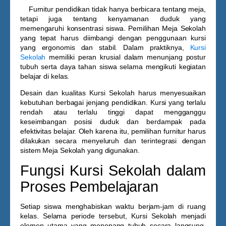
Furnitur pendidikan tidak hanya berbicara tentang meja,
tetapi juga tentang kenyamanan duduk yang
memengaruhi konsentrasi siswa. Pemilihan
Meja Sekolah
yang tepat harus diimbangi dengan penggunaan kursi
yang ergonomis dan stabil. Dalam praktiknya,
Kursi
Sekolah
memiliki peran krusial dalam menunjang postur
tubuh serta daya tahan siswa selama mengikuti kegiatan
belajar di kelas.
Desain dan kualitas
Kursi Sekolah
harus menyesuaikan
kebutuhan berbagai jenjang pendidikan. Kursi yang terlalu
rendah atau terlalu tinggi dapat mengganggu
keseimbangan posisi duduk dan berdampak pada
efektivitas belajar. Oleh karena itu, pemilihan furnitur harus
dilakukan secara menyeluruh dan terintegrasi dengan
sistem
Meja Sekolah
yang digunakan.
Fungsi Kursi Sekolah dalam
Proses Pembelajaran
Setiap siswa menghabiskan waktu berjam-jam di ruang
kelas. Selama periode tersebut,
Kursi Sekolah
menjadi
elemen utama yang menopang tubuh secara langsung.