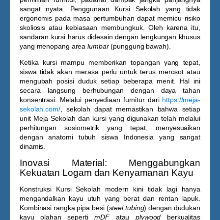
sangat nyata. Penggunaan
Kursi Sekolah
yang tidak
ergonomis pada masa pertumbuhan dapat memicu risiko
skoliosis atau kebiasaan membungkuk. Oleh karena itu,
sandaran kursi harus didesain dengan lengkungan khusus
yang menopang area
lumbar
(punggung bawah).
Ketika kursi mampu memberikan topangan yang tepat,
siswa tidak akan merasa perlu untuk terus merosot atau
mengubah posisi duduk setiap beberapa menit. Hal ini
secara langsung berhubungan dengan daya tahan
konsentrasi. Melalui penyediaan furnitur dari
https://meja-
sekolah.com/
, sekolah dapat memastikan bahwa setiap
unit
Meja Sekolah
dan kursi yang digunakan telah melalui
perhitungan sosiometrik yang tepat, menyesuaikan
dengan anatomi tubuh siswa Indonesia yang sangat
dinamis.
Inovasi Material: Menggabungkan
Kekuatan Logam dan Kenyamanan Kayu
Konstruksi
Kursi Sekolah
modern kini tidak lagi hanya
mengandalkan kayu utuh yang berat dan rentan lapuk.
Kombinasi rangka pipa besi (
steel tubing
) dengan dudukan
kayu olahan seperti
mDF
atau
plywood
berkualitas